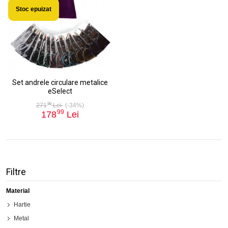
Stoc epuizat
Set andrele circulare metalice
eSelect
99
271
Lei
(-34%)
99
178
Lei
Filtre
Material
Hartie
Metal