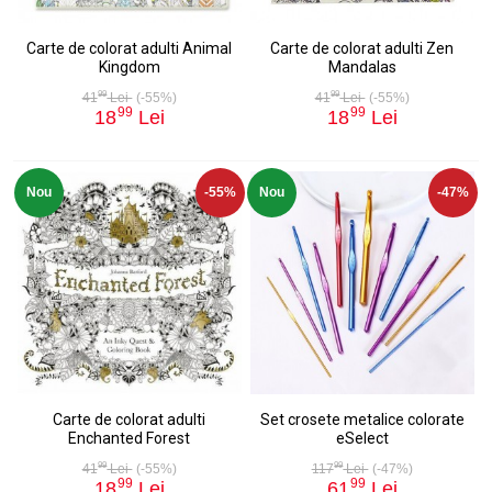
Carte de colorat adulti Animal
Carte de colorat adulti Zen
Kingdom
Mandalas
99
99
41
Lei
(-55%)
41
Lei
(-55%)
99
99
18
Lei
18
Lei
Nou
-55%
Nou
-47%
Carte de colorat adulti
Set crosete metalice colorate
Enchanted Forest
eSelect
99
99
41
Lei
(-55%)
117
Lei
(-47%)
99
99
18
Lei
61
Lei