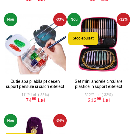
Nou
-33%
Nou
-32%
Stoc epuizat
Cutie apa pliabila pt desen
Set mini andrele circulare
suport pensule si culori eSelect
plastice in suport eSelect
99
99
111
Lei
(-33%)
312
Lei
(-32%)
99
99
74
Lei
213
Lei
Nou
-34%