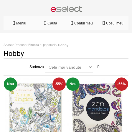
Meniu
Cauta
Contul meu
Cosul meu
Acasa
Produse
Birotica si papetarie
/
/
/
Hobby
Hobby
Sorteaza
Nou
-55%
Nou
-55%