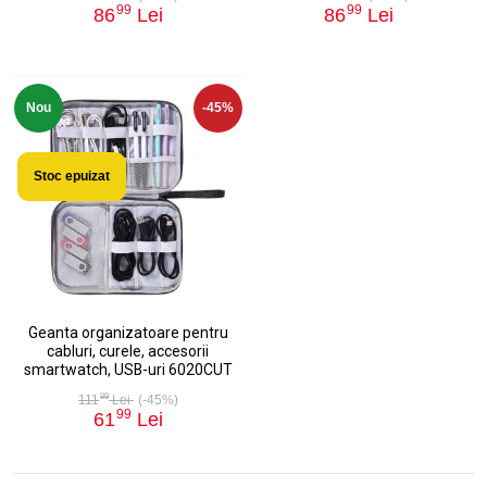
99
99
86
Lei
86
Lei
Nou
-45%
Stoc epuizat
Geanta organizatoare pentru
cabluri, curele, accesorii
smartwatch, USB-uri 6020CUT
99
111
Lei
(-45%)
99
61
Lei