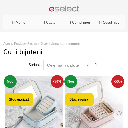
Meniu
Cauta
Contul meu
Cosul meu
Acasa
Produse
Fashion
Bijuterii dama
/
/
/
/
Cutii bijuterii
Cutii bijuterii
Sorteaza
Nou
-50%
Nou
-50%
Stoc epuizat
Stoc epuizat