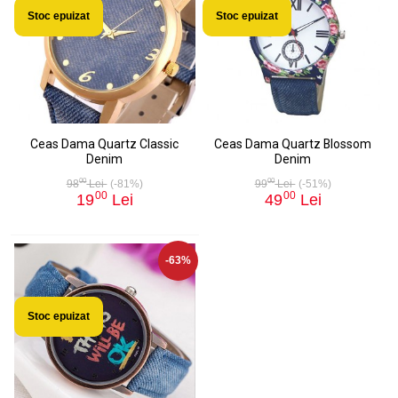
Stoc epuizat
Stoc epuizat
Ceas Dama Quartz Classic
Ceas Dama Quartz Blossom
Denim
Denim
00
00
98
Lei
(-81%)
99
Lei
(-51%)
00
00
19
Lei
49
Lei
-63%
Stoc epuizat