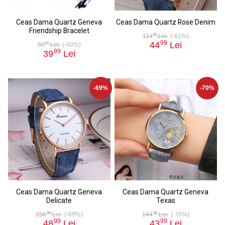
Ceas Dama Quartz Geneva
Ceas Dama Quartz Rose Denim
Friendship Bracelet
99
114
Lei
(-61%)
99
44
Lei
00
99
Lei
(-60%)
99
39
Lei
-69%
-70%
Ceas Dama Quartz Geneva
Ceas Dama Quartz Geneva
Delicate
Texas
99
99
156
Lei
(-69%)
144
Lei
(-70%)
99
99
48
Lei
43
Lei