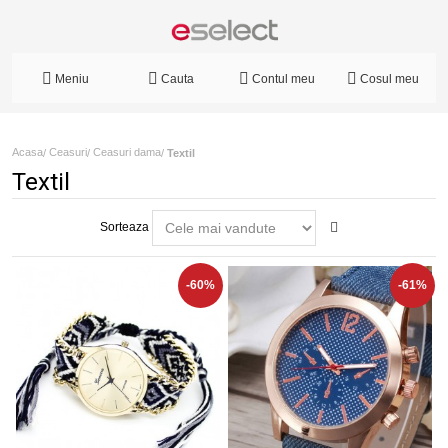
Meniu
Cauta
Contul meu
Cosul meu
Acasa
Ceasuri
Ceasuri dama
/
/
/
Textil
Textil
Sorteaza
-60%
-61%