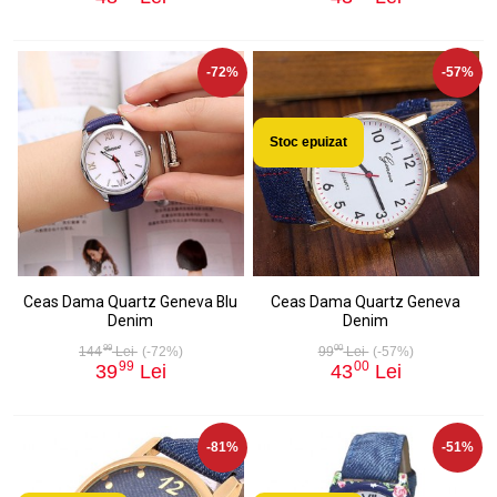
-72%
-57%
Stoc epuizat
Ceas Dama Quartz Geneva Blu
Ceas Dama Quartz Geneva
Denim
Denim
99
00
144
Lei
(-72%)
99
Lei
(-57%)
99
00
39
Lei
43
Lei
-81%
-51%