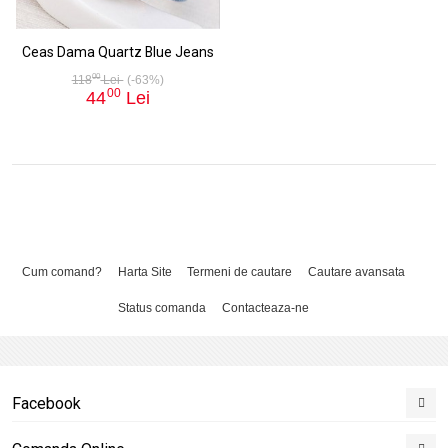
Ceas Dama Quartz Blue Jeans
00
118
Lei
(-63%)
00
44
Lei
Cum comand?
Harta Site
Termeni de cautare
Cautare avansata
Status comanda
Contacteaza-ne
Facebook