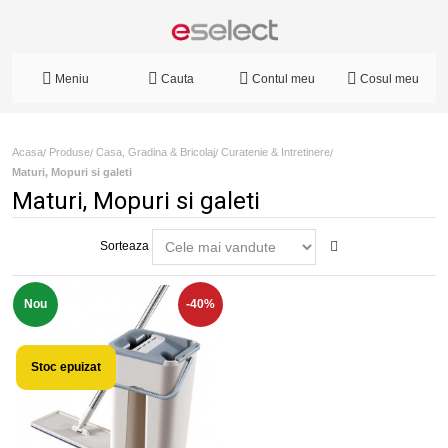
Meniu
Cauta
Contul meu
Cosul meu
Acasa
Produse
Casa, Gradina & Bricolaj
Curatenie & Intretinere
/
/
/
/
Maturi, Mopuri si galeti
Maturi, Mopuri si galeti
Sorteaza
Nou
-40%
Stoc epuizat