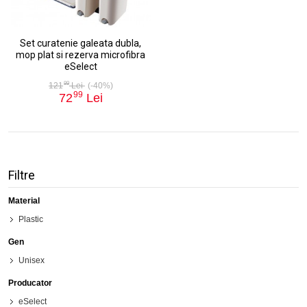
Set curatenie galeata dubla,
mop plat si rezerva microfibra
eSelect
99
121
Lei
(-40%)
99
72
Lei
Filtre
Material
Plastic
Gen
Unisex
Producator
eSelect