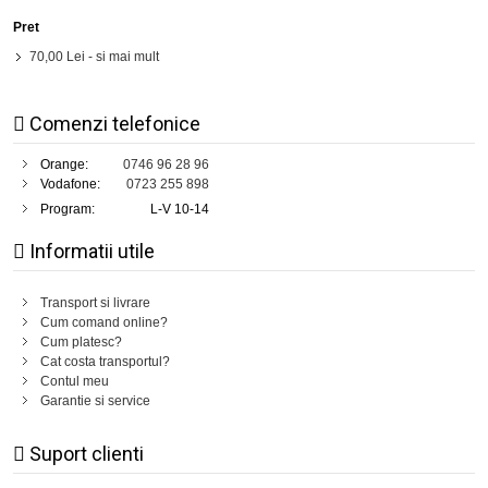
Pret
70,00 Lei
- si mai mult
Comenzi telefonice
Orange:
0746 96 28 96
Vodafone:
0723 255 898
Program:
L-V 10-14
Informatii utile
Transport si livrare
Cum comand online?
Cum platesc?
Cat costa transportul?
Contul meu
Garantie si service
Suport clienti