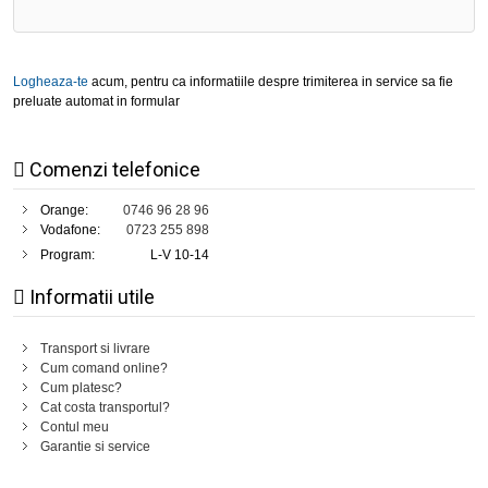
Logheaza-te
acum, pentru ca informatiile despre trimiterea in service sa fie
preluate automat in formular
Comenzi telefonice
Orange:
0746 96 28 96
Vodafone:
0723 255 898
Program:
L-V 10-14
Informatii utile
Transport si livrare
Cum comand online?
Cum platesc?
Cat costa transportul?
Contul meu
Garantie si service