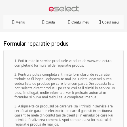
Meniu
Cauta
Contul meu
Cosul meu
Formular reparatie produs
Poti trimite in service produsele vandute de www.eselect.ro
completand formularul de reparatie produs.
Pentru a putea completa si trimite formularul de reparatie
trebuie sa fii logat. Logheaza-te mai jos. Odata logat vei putea
vedea lista de produse pe care le-ai cumparat. Din aceasta lista
poti selecta direct produsul pe care vrei sa il trimiti in service. In
plus, fiind logat, multe informatii vor fi preluate automat in
formular si nu va mai trebui sa le completezi manual.
Asigura-te ca produsul pe care vrei sa il trimiti in service are
certificat de garantie electronic, pe care il gasesti in sectiunea
Garantiile mele din contul tau de client si in emailul pe care l-ai
primit la finalizarea comenzii. Apoi completeaza formularul de
reparatie produs de mai jos.