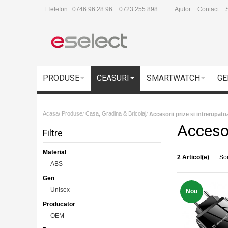
Telefon:
0746.96.28.96
0723.255.898
Ajutor
Contact
S
PRODUSE
CEASURI
SMARTWATCH
GE
Acasa
Produse
Casa, Gradina & Bricolaj
/
/
/
Accesorii prize si intrerupato
Accesor
Filtre
Material
2 Articol(e)
So
ABS
Gen
Unisex
Nou
Producator
OEM