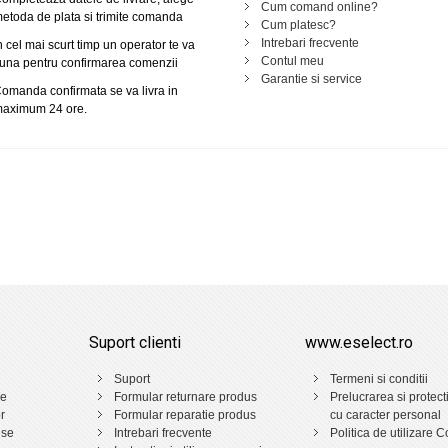
Cum comand online?
etoda de plata si trimite comanda
Cum platesc?
Intrebari frecvente
n cel mai scurt timp un operator te va
Contul meu
una pentru confirmarea comenzii
Garantie si service
omanda confirmata se va livra in
aximum 24 ore.
Suport clienti
www.eselect.ro
Suport
Termeni si conditii
ne
Formular returnare produs
Prelucrarea si protect
r
Formular reparatie produs
cu caracter personal
use
Intrebari frecvente
Politica de utilizare C