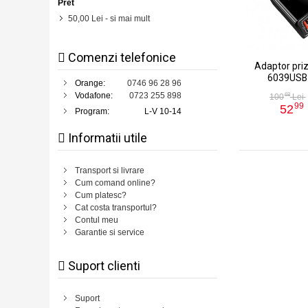
Pret
50,00 Lei
- si mai mult
Comenzi telefonice
Adaptor pri
6039USB
Orange:
0746 96 28 96
Vodafone:
0723 255 898
68
100
Lei
99
52
Program:
L-V 10-14
Informatii utile
Transport si livrare
Cum comand online?
Cum platesc?
Cat costa transportul?
Contul meu
Garantie si service
Suport clienti
Suport