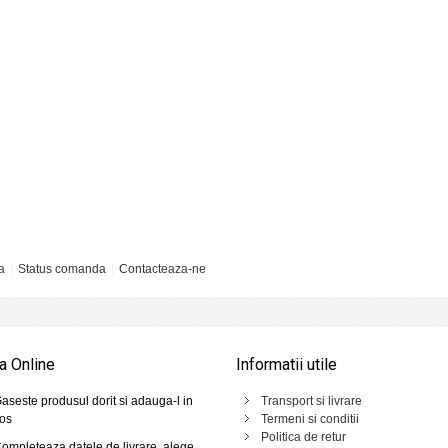
a
Status comanda
Contacteaza-ne
 Online
Informatii utile
aseste produsul dorit si adauga-l in
Transport si livrare
os
Termeni si conditii
Politica de retur
ompleteaza datele de livrare, alege