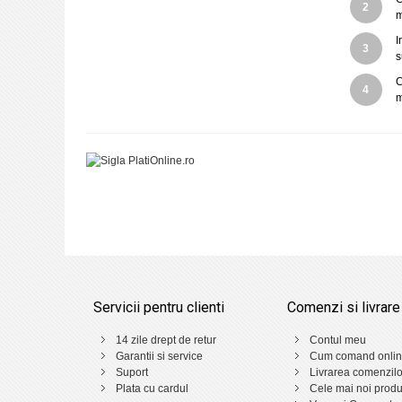
2
m
I
3
s
C
4
m
Servicii pentru clienti
Comenzi si livrare
14 zile drept de retur
Contul meu
Garantii si service
Cum comand onli
Suport
Livrarea comenzilo
Plata cu cardul
Cele mai noi prod