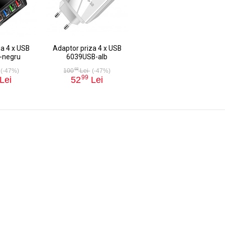
za 4 x USB
Adaptor priza 4 x USB
-negru
6039USB-alb
68
(-47%)
100
Lei
(-47%)
99
Lei
52
Lei