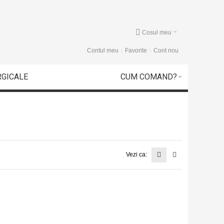
Cosul meu
Contul meu
Favorite
Cont nou
RGICALE
CUM COMAND?
Vezi ca: