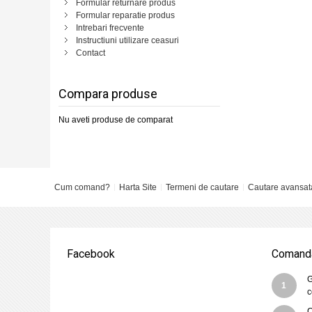
Formular returnare produs
Formular reparatie produs
Intrebari frecvente
Instructiuni utilizare ceasuri
Contact
Compara produse
Nu aveti produse de comparat
Cum comand?
Harta Site
Termeni de cautare
Cautare avansat
Facebook
Comanda
G
1
c
C