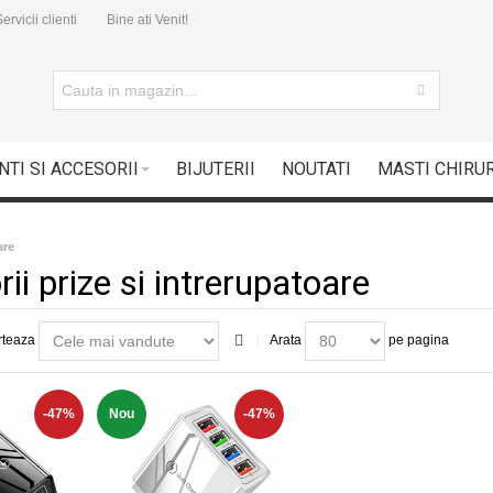
ervicii clienti
Bine ati Venit!
NTI SI ACCESORII
BIJUTERII
NOUTATI
MASTI CHIRU
are
ii prize si intrerupatoare
rteaza
Arata
pe pagina
-47%
Nou
-47%