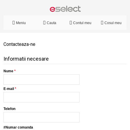
Meniu
Cauta
Contul meu
Cosul meu
Contacteaza-ne
Informatii necesare
Nume
*
E-mail
*
Telefon
#Numar comanda