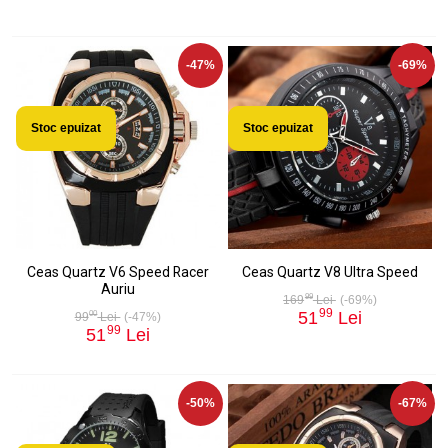
-47%
-69%
Stoc epuizat
Stoc epuizat
Ceas Quartz V6 Speed Racer
Ceas Quartz V8 Ultra Speed
Auriu
99
169
Lei
(-69%)
99
51
Lei
00
99
Lei
(-47%)
99
51
Lei
-50%
-67%