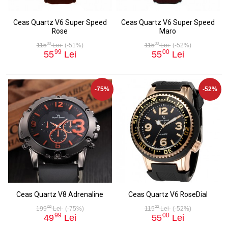
Ceas Quartz V6 Super Speed
Ceas Quartz V6 Super Speed
Rose
Maro
00
00
115
Lei
(-51%)
115
Lei
(-52%)
99
00
55
Lei
55
Lei
-75%
-52%
Ceas Quartz V8 Adrenaline
Ceas Quartz V6 RoseDial
99
00
199
Lei
(-75%)
115
Lei
(-52%)
99
00
49
Lei
55
Lei