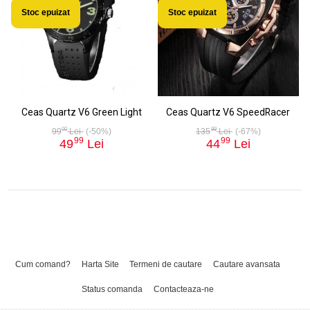
Stoc epuizat
Stoc epuizat
Ceas Quartz V6 Green Light
Ceas Quartz V6 SpeedRacer
00
99
99
Lei
(-50%)
135
Lei
(-67%)
99
99
49
Lei
44
Lei
Cum comand?
Harta Site
Termeni de cautare
Cautare avansata
Status comanda
Contacteaza-ne