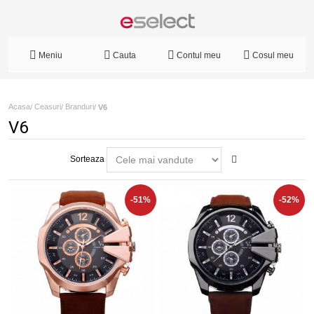
Meniu
Cauta
Contul meu
Cosul meu
Acasa
Ceasuri
Branduri
/
/
/
V6
V6
Sorteaza
-51%
-52%