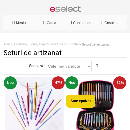
Meniu
Cauta
Contul meu
Cosul meu
Acasa
Produse
Jucarii, Copii & Bebe
Jucarii creative
/
/
/
/
Seturi de artizanat
Seturi de artizanat
Sorteaza
Nou
-47%
Nou
-32%
Stoc epuizat