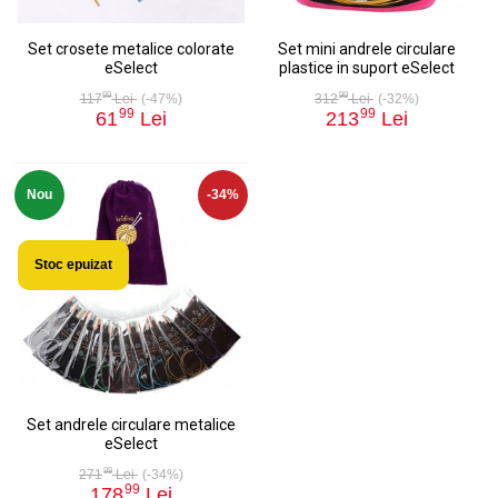
Set crosete metalice colorate
Set mini andrele circulare
eSelect
plastice in suport eSelect
99
99
117
Lei
(-47%)
312
Lei
(-32%)
99
99
61
Lei
213
Lei
Nou
-34%
Stoc epuizat
Set andrele circulare metalice
eSelect
99
271
Lei
(-34%)
99
178
Lei