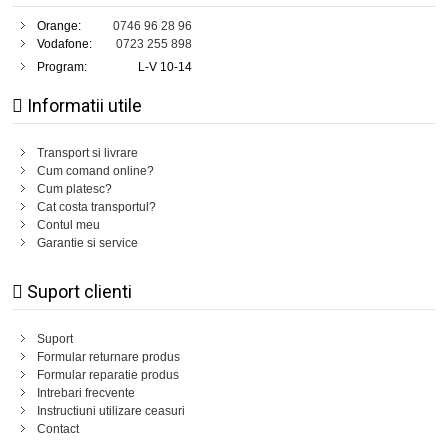
Orange:
0746 96 28 96
Vodafone:
0723 255 898
Program:
L-V 10-14
Informatii utile
Transport si livrare
Cum comand online?
Cum platesc?
Cat costa transportul?
Contul meu
Garantie si service
Suport clienti
Suport
Formular returnare produs
Formular reparatie produs
Intrebari frecvente
Instructiuni utilizare ceasuri
Contact