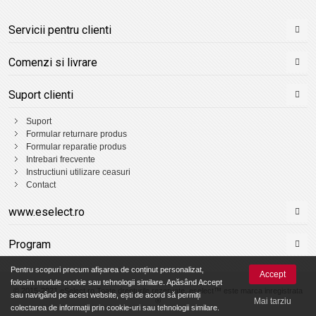
Servicii pentru clienti
Comenzi si livrare
Suport clienti
Suport
Formular returnare produs
Formular reparatie produs
Intrebari frecvente
Instructiuni utilizare ceasuri
Contact
www.eselect.ro
Program
Pentru scopuri precum afișarea de conținut personalizat,
Accept
folosim module cookie sau tehnologii similare. Apăsând Accept
© 2015-2021 eSelect.ro Toate drepturile rezervate. eselect™ este marca inregistrata
sau navigând pe acest website, ești de acord să permiți
®
Mai tarziu
colectarea de informații prin cookie-uri sau tehnologii similare.