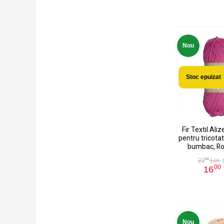
Nou
Stoc epuizat
Fir Textil Aliz
pentru tricotat
bumbac, Ro
00
22
Lei
00
16
Nou