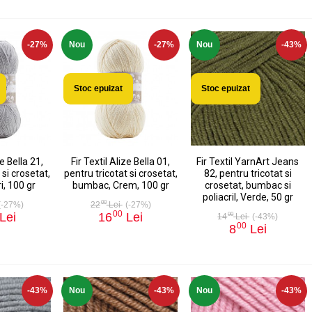
-27%
Nou
-27%
Nou
-43%
Stoc epuizat
Stoc epuizat
ze Bella 21,
Fir Textil Alize Bella 01,
Fir Textil YarnArt Jeans
 si crosetat,
pentru tricotat si crosetat,
82, pentru tricotat si
i, 100 gr
bumbac, Crem, 100 gr
crosetat, bumbac si
poliacril, Verde, 50 gr
00
(-27%)
22
Lei
(-27%)
00
Lei
16
Lei
00
14
Lei
(-43%)
00
8
Lei
-43%
Nou
-43%
Nou
-43%