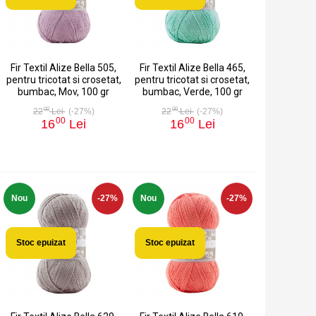
Fir Textil Alize Bella 505,
Fir Textil Alize Bella 465,
pentru tricotat si crosetat,
pentru tricotat si crosetat,
bumbac, Mov, 100 gr
bumbac, Verde, 100 gr
00
00
22
Lei
(-27%)
22
Lei
(-27%)
00
00
16
Lei
16
Lei
Nou
-27%
Nou
-27%
Stoc epuizat
Stoc epuizat