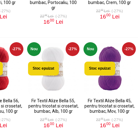
i, 100 gr
bumbac, Portocaliu, 100
bumbac, Crem, 100 gr
gr
00
(-27%)
22
Lei
(-27%)
00
Lei
16
Lei
00
22
Lei
(-27%)
00
16
Lei
-27%
Nou
-27%
Nou
-27%
Stoc epuizat
Stoc epuizat
ze Bella 56,
Fir Textil Alize Bella 55,
Fir Textil Alize Bella 45,
 si crosetat,
pentru tricotat si crosetat,
pentru tricotat si crosetat,
u, 100 gr
bumbac, Alb, 100 gr
bumbac, Mov, 100 gr
00
00
(-27%)
22
Lei
(-27%)
22
Lei
(-27%)
00
00
Lei
16
Lei
16
Lei