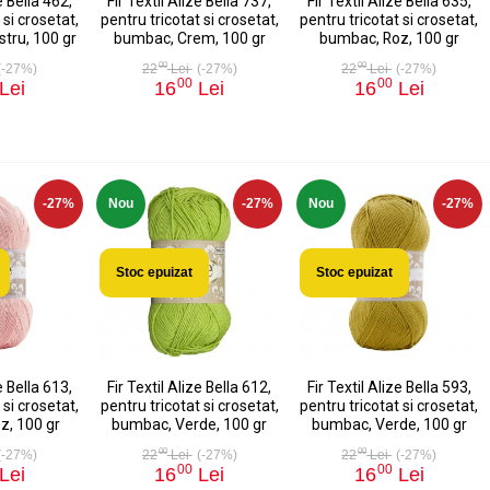
e Bella 462,
Fir Textil Alize Bella 737,
Fir Textil Alize Bella 635,
 si crosetat,
pentru tricotat si crosetat,
pentru tricotat si crosetat,
tru, 100 gr
bumbac, Crem, 100 gr
bumbac, Roz, 100 gr
00
00
(-27%)
22
Lei
(-27%)
22
Lei
(-27%)
00
00
Lei
16
Lei
16
Lei
-27%
Nou
-27%
Nou
-27%
Stoc epuizat
Stoc epuizat
e Bella 613,
Fir Textil Alize Bella 612,
Fir Textil Alize Bella 593,
 si crosetat,
pentru tricotat si crosetat,
pentru tricotat si crosetat,
z, 100 gr
bumbac, Verde, 100 gr
bumbac, Verde, 100 gr
00
00
(-27%)
22
Lei
(-27%)
22
Lei
(-27%)
00
00
Lei
16
Lei
16
Lei