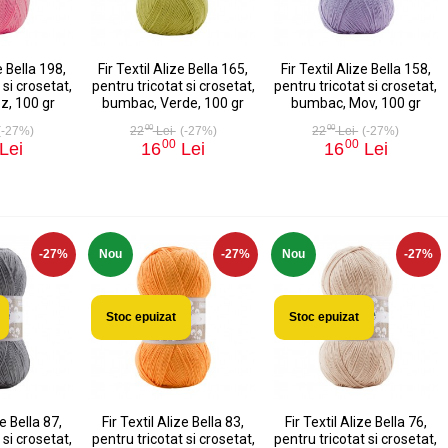
e Bella 198,
Fir Textil Alize Bella 165,
Fir Textil Alize Bella 158,
 si crosetat,
pentru tricotat si crosetat,
pentru tricotat si crosetat,
z, 100 gr
bumbac, Verde, 100 gr
bumbac, Mov, 100 gr
00
00
(-27%)
22
Lei
(-27%)
22
Lei
(-27%)
00
00
Lei
16
Lei
16
Lei
-27%
Nou
-27%
Nou
-27%
Stoc epuizat
Stoc epuizat
ze Bella 87,
Fir Textil Alize Bella 83,
Fir Textil Alize Bella 76,
 si crosetat,
pentru tricotat si crosetat,
pentru tricotat si crosetat,