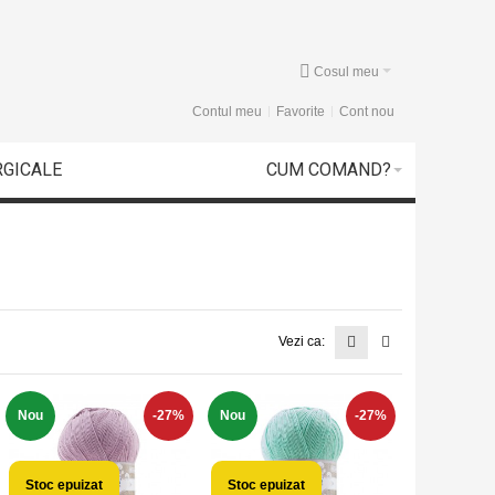
Cosul meu
Contul meu
Favorite
Cont nou
RGICALE
CUM COMAND?
Vezi ca:
Nou
-27%
Nou
-27%
Stoc epuizat
Stoc epuizat