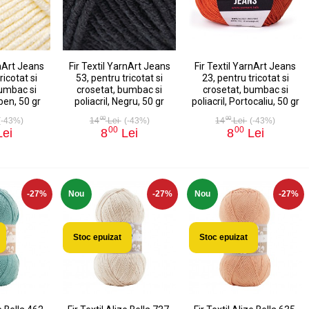
rnArt Jeans
Fir Textil YarnArt Jeans
Fir Textil YarnArt Jeans
ricotat si
53, pentru tricotat si
23, pentru tricotat si
bumbac si
crosetat, bumbac si
crosetat, bumbac si
lben, 50 gr
poliacril, Negru, 50 gr
poliacril, Portocaliu, 50 gr
00
00
(-43%)
14
Lei
(-43%)
14
Lei
(-43%)
00
00
ei
8
Lei
8
Lei
-27%
Nou
-27%
Nou
-27%
Stoc epuizat
Stoc epuizat