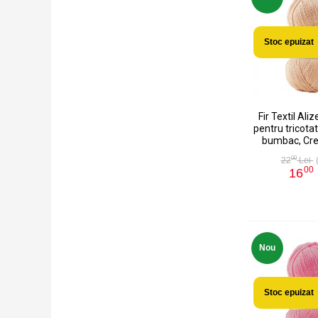
Stoc epuizat
Fir Textil Aliz
pentru tricotat
bumbac, Cre
00
22
Lei
00
16
Nou
Stoc epuizat