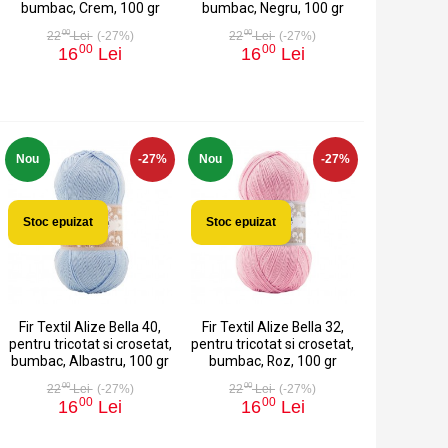
bumbac, Crem, 100 gr
bumbac, Negru, 100 gr
00
00
22
Lei
(-27%)
22
Lei
(-27%)
00
00
16
Lei
16
Lei
Nou
-27%
Nou
-27%
Stoc epuizat
Stoc epuizat
Fir Textil Alize Bella 40,
Fir Textil Alize Bella 32,
pentru tricotat si crosetat,
pentru tricotat si crosetat,
bumbac, Albastru, 100 gr
bumbac, Roz, 100 gr
00
00
22
Lei
(-27%)
22
Lei
(-27%)
00
00
16
Lei
16
Lei