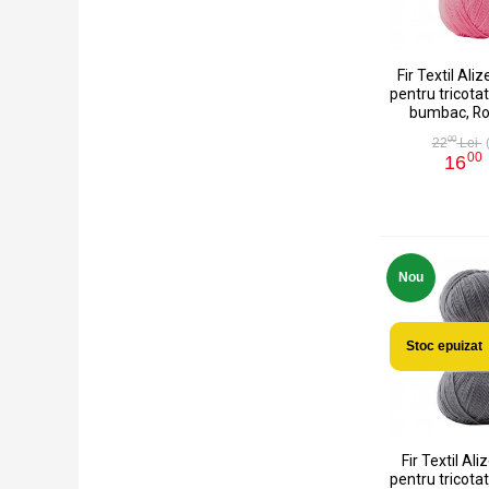
Fir Textil Aliz
pentru tricotat
bumbac, Ro
00
22
Lei
00
16
Nou
Stoc epuizat
Fir Textil Ali
pentru tricotat