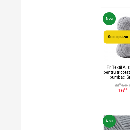
Nou
Stoc epuizat
Fir Textil Ali
pentru tricotat
bumbac, Gr
00
22
Lei
00
16
Nou