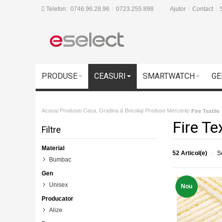
Telefon:
0746.96.28.96
0723.255.898
Ajutor
Contact
S
PRODUSE
CEASURI
SMARTWATCH
GE
Acasa
Produse
Casa, Gradina & Bricolaj
Produse Mercerie
/
/
/
/
Fire Textile
Fire Tex
Filtre
Material
52 Articol(e)
S
Bumbac
Gen
Unisex
Nou
Producator
Alize