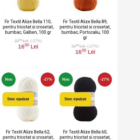
Fir Textil Alize Bella 110,
Fir Textil Alize Bella 89,
pentru tricotat si crosetat,
pentru tricotat si crosetat,
bumbac, Galben, 100 gr
bumbac, Portocaliu, 100
gr
00
22
Lei
(-27%)
00
16
Lei
00
22
Lei
(-27%)
00
16
Lei
Nou
-27%
Nou
-27%
Stoc epuizat
Stoc epuizat
Fir Textil Alize Bella 62,
Fir Textil Alize Bella 60,
pentru tricotat si crosetat,
pentru tricotat si crosetat,