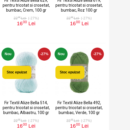
Fir Textil Alize Bella 629,
Fir Textil Alize Bella 619,
pentru tricotat si crosetat,
pentru tricotat si crosetat,
bumbac, Crem, 100 gr
bumbac, Roz 100 gr
00
00
22
Lei
(-27%)
22
Lei
(-27%)
00
00
16
Lei
16
Lei
Nou
-27%
Nou
-27%
Stoc epuizat
Stoc epuizat
Fir Textil Alize Bella 514,
Fir Textil Alize Bella 492,
pentru tricotat si crosetat,
pentru tricotat si crosetat,
bumbac, Albastru, 100 gr
bumbac, Verde, 100 gr
00
00
22
Lei
(-27%)
22
Lei
(-27%)
00
00
16
Lei
16
Lei