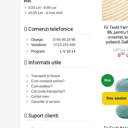
Pret
0,00 Lei
-
9,99 Lei
10,00 Lei
- si mai mult
Fir Textil Ya
Comenzi telefonice
86, pentru t
crosetat, 
Orange:
0746 96 28 96
poliacril, Ga
Vodafone:
0723 255 898
00
14
Lei
Program:
L-V 10-14
00
8
L
Informatii utile
Transport si livrare
Nou
Cum comand online?
Cum platesc?
Cat costa transportul?
Contul meu
Stoc epuizat
Garantie si service
Suport clienti