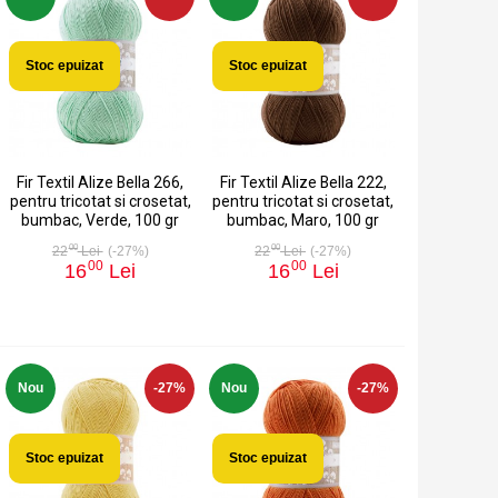
Stoc epuizat
Stoc epuizat
Fir Textil Alize Bella 266,
Fir Textil Alize Bella 222,
pentru tricotat si crosetat,
pentru tricotat si crosetat,
bumbac, Verde, 100 gr
bumbac, Maro, 100 gr
00
00
22
Lei
(-27%)
22
Lei
(-27%)
00
00
16
Lei
16
Lei
Nou
-27%
Nou
-27%
Stoc epuizat
Stoc epuizat