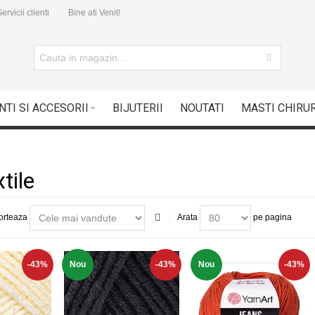
ervicii clienti
Bine ati Venit!
NTI SI ACCESORII
BIJUTERII
NOUTATI
MASTI CHIRU
tile
orteaza
Arata
pe pagina
-43%
Nou
-43%
Nou
-43%