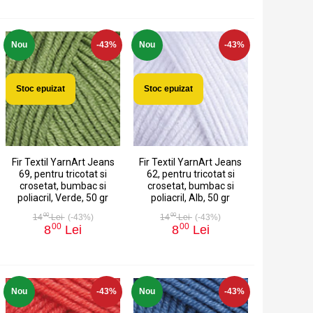
Nou
-43%
Nou
-43%
Stoc epuizat
Stoc epuizat
Fir Textil YarnArt Jeans
Fir Textil YarnArt Jeans
69, pentru tricotat si
62, pentru tricotat si
crosetat, bumbac si
crosetat, bumbac si
poliacril, Verde, 50 gr
poliacril, Alb, 50 gr
00
00
14
Lei
(-43%)
14
Lei
(-43%)
00
00
8
Lei
8
Lei
Nou
-43%
Nou
-43%