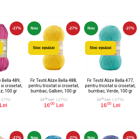
-27%
Nou
-27%
Nou
-27%
Stoc epuizat
Stoc epuizat
e Bella 489,
Fir Textil Alize Bella 488,
Fir Textil Alize Bella 477,
 si crosetat,
pentru tricotat si crosetat,
pentru tricotat si crosetat,
z, 100 gr
bumbac, Galben, 100 gr
bumbac, Verde, 100 gr
00
00
(-27%)
22
Lei
(-27%)
22
Lei
(-27%)
00
00
Lei
16
Lei
16
Lei
-27%
Nou
-27%
Nou
-27%