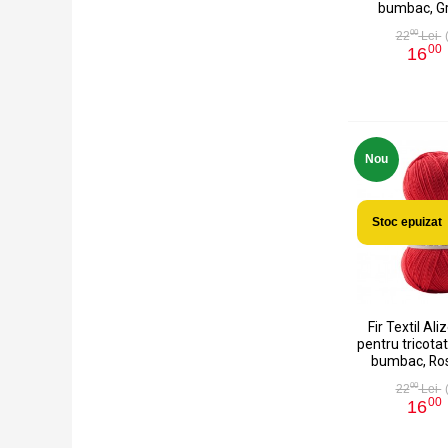
bumbac, Gr
00
22
Lei
00
16
Nou
Stoc epuizat
Fir Textil Ali
pentru tricotat
bumbac, Ros
00
22
Lei
00
16