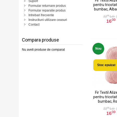
Fir Textil Aliz
Suport
pentru tricotat
Formular returnare produs
bumbac, Albas
Formular reparatie produs
Intrebari frecvente
00
22
Lei
Instructiuni utilizare ceasuri
00
16
Contact
Compara produse
Nou
Nu aveti produse de comparat
Stoc epuizat
Fir Textil Aliz
pentru tricotat
bumbac, Ro
00
22
Lei
00
16