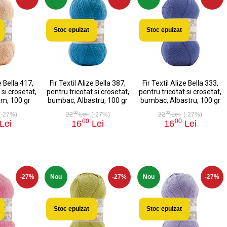
Stoc epuizat
Stoc epuizat
e Bella 417,
Fir Textil Alize Bella 387,
Fir Textil Alize Bella 333,
 si crosetat,
pentru tricotat si crosetat,
pentru tricotat si crosetat,
m, 100 gr
bumbac, Albastru, 100 gr
bumbac, Albastru, 100 gr
00
00
(-27%)
22
Lei
(-27%)
22
Lei
(-27%)
00
00
Lei
16
Lei
16
Lei
-27%
Nou
-27%
Nou
-27%
Stoc epuizat
Stoc epuizat