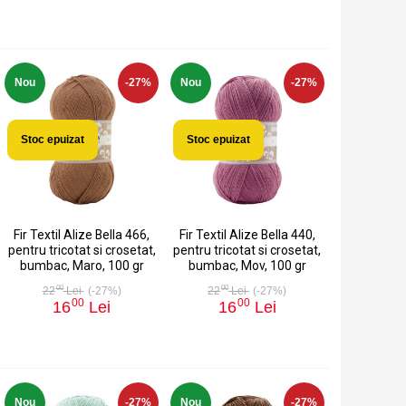
Nou
-27%
Nou
-27%
Stoc epuizat
Stoc epuizat
Fir Textil Alize Bella 466,
Fir Textil Alize Bella 440,
pentru tricotat si crosetat,
pentru tricotat si crosetat,
bumbac, Maro, 100 gr
bumbac, Mov, 100 gr
00
00
22
Lei
(-27%)
22
Lei
(-27%)
00
00
16
Lei
16
Lei
Nou
-27%
Nou
-27%