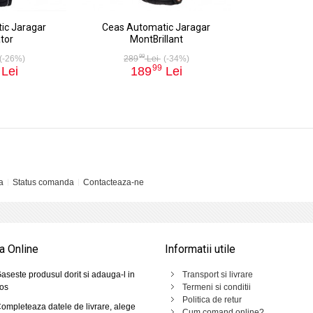
ic Jaragar
Ceas Automatic Jaragar
tor
MontBrillant
99
(-26%)
289
Lei
(-34%)
99
Lei
189
Lei
a
Status comanda
Contacteaza-ne
 Online
Informatii utile
aseste produsul dorit si adauga-l in
Transport si livrare
os
Termeni si conditii
Politica de retur
ompleteaza datele de livrare, alege
Cum comand online?