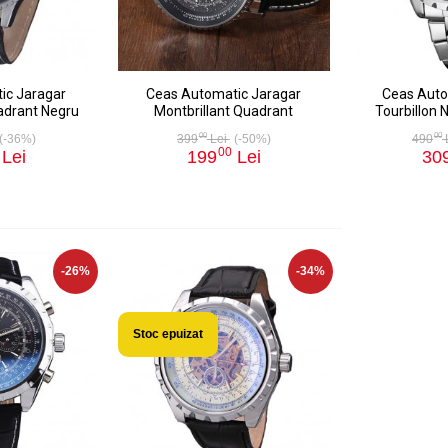
ic Jaragar
Ceas Automatic Jaragar
Ceas Auto
adrant Negru
Montbrillant Quadrant
Tourbillon 
00
00
(-36%)
399
Lei
(-50%)
490
00
Lei
199
Lei
30
-26%
-34%
Stoc epuizat