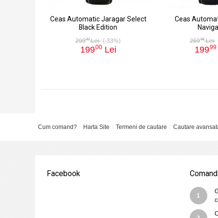
Ceas Automatic Jaragar Select
Ceas Automat
Black Edition
Naviga
00
99
299
Lei
(-33%)
269
Lei
00
99
199
Lei
199
Cum comand?
Harta Site
Termeni de cautare
Cautare avansat
Facebook
Comanda
G
1
c
C
2