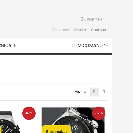
Cosul meu
Contul meu
Favorite
Cont nou
RGICALE
CUM COMAND?
Vezi ca:
-47%
-37%
Stoc epuizat