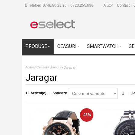
Telefon:
0746.96.28.96
0723.255.898
Ajutor
Contact
S
PRODUSE
CEASURI
SMARTWATCH
GE
Acasa
Ceasuri
Branduri
/
/
/
Jaragar
Jaragar
13 Articol(e)
Sorteaza
Ar
-45%