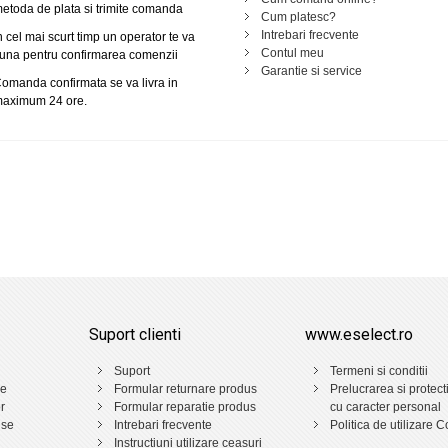
etoda de plata si trimite comanda
Cum platesc?
Intrebari frecvente
n cel mai scurt timp un operator te va
Contul meu
una pentru confirmarea comenzii
Garantie si service
omanda confirmata se va livra in
aximum 24 ore.
Suport clienti
www.eselect.ro
Suport
Termeni si conditii
ne
Formular returnare produs
Prelucrarea si protect
r
Formular reparatie produs
cu caracter personal
use
Intrebari frecvente
Politica de utilizare C
Instructiuni utilizare ceasuri