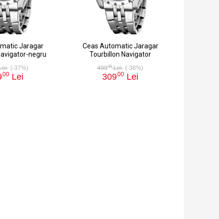
matic Jaragar
Ceas Automatic Jaragar
Navigator-negru
Tourbillon Navigator
00
Lei
(-37%)
499
Lei
(-38%)
00
00
9
Lei
309
Lei