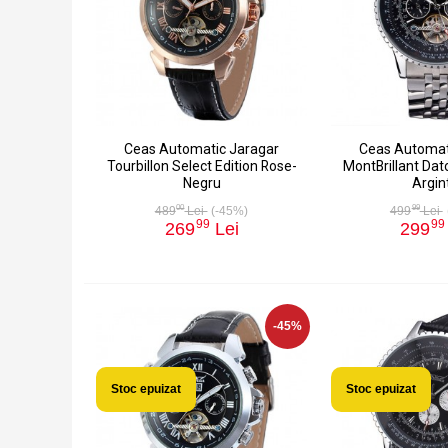
Ceas Automatic Jaragar
Ceas Automat
Tourbillon Select Edition Rose-
MontBrillant Dat
Negru
Argin
00
99
489
Lei
(-45%)
499
Lei
99
99
269
Lei
299
-45%
Stoc epuizat
Stoc epuizat