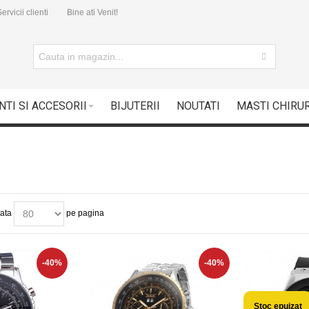
ervicii clienti
Bine ati Venit!
NTI SI ACCESORII
BIJUTERII
NOUTATI
MASTI CHIRU
ata
pe pagina
-40%
-40%
Stoc epuizat