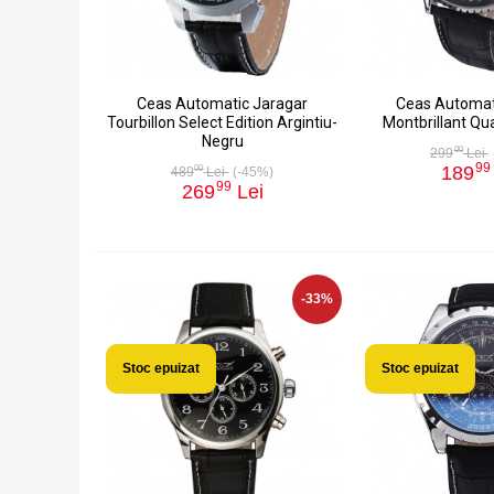
Ceas Automatic Jaragar
Ceas Automat
Tourbillon Select Edition Argintiu-
Montbrillant Qu
Negru
00
299
Lei
99
189
00
489
Lei
(-45%)
99
269
Lei
-33%
Stoc epuizat
Stoc epuizat