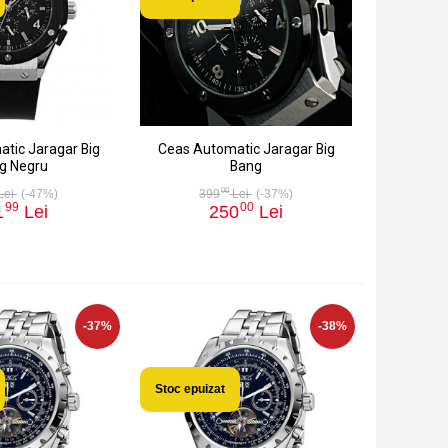
tic Jaragar Big
Ceas Automatic Jaragar Big
g Negru
Bang
00
Lei
(-47%)
399
Lei
(-37%)
99
00
1
Lei
250
Lei
-37%
-38%
Stoc epuizat