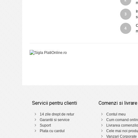
m
I
3
s
C
4
m
Servicii pentru clienti
Comenzi si livrare
14 zile drept de retur
Contul meu
Garantii si service
Cum comand onli
Suport
Livrarea comenzilo
Plata cu cardul
Cele mai noi prod
Vanzari Corporate