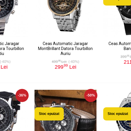
ic Jaragar
Ceas Automatic Jaragar
Ceas Automa
ora Tourbillon
MontBrillant Datora Tourbillon
Ban
tiu
Auriu
00
399
21
99
(-40%)
499
Lei
(-40%)
99
Lei
299
Lei
-36%
-50%
Stoc epuizat
Stoc epuizat