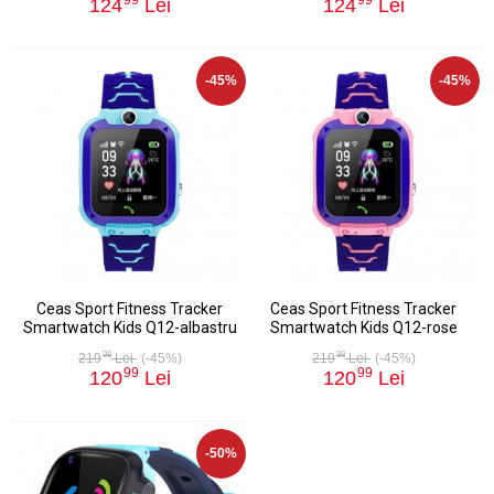
124
Lei
124
Lei
-45%
-45%
Ceas Sport Fitness Tracker
Ceas Sport Fitness Tracker
Smartwatch Kids Q12-albastru
Smartwatch Kids Q12-rose
98
98
219
Lei
(-45%)
219
Lei
(-45%)
99
99
120
Lei
120
Lei
-50%