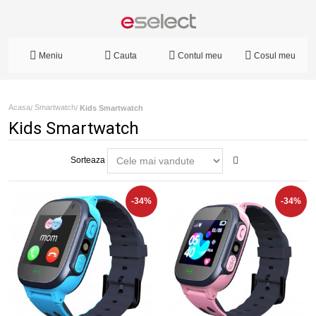
Meniu
Cauta
Contul meu
Cosul meu
Acasa
Smartwatch
/
/
Kids Smartwatch
Kids Smartwatch
Sorteaza
-34%
-34%