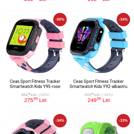
-50%
-34%
Ceas Sport Fitness Tracker
Ceas Sport Fitness Tracker
Smartwatch Kids Y95-rose
Smartwatch Kids Y92-albastru
98
98
551
Lei
(-50%)
375
Lei
(-34%)
99
99
275
Lei
249
Lei
-34%
-33%