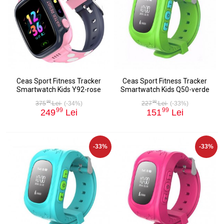
Ceas Sport Fitness Tracker
Ceas Sport Fitness Tracker
Smartwatch Kids Y92-rose
Smartwatch Kids Q50-verde
98
98
375
Lei
(-34%)
227
Lei
(-33%)
99
99
249
Lei
151
Lei
-33%
-33%