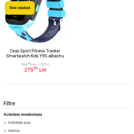
Stoc epuizat
Ceas Sport Fitness Tracker
Smartwatch Kids Y95-albastru
98
551
Lei
(-50%)
99
275
Lei
Filtre
Activitate monitorizata
Activitate pasi
Alarma