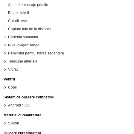
Apeluri si mesaje primite
Bataile inimii
Calorii arse
Captura foto de la distanta
Eficienta somnului
Nivel oxigen sange
Reminder pentru starea sedentara
Tensiune arteriala
Vibratii
Pentru
Copii
Sistem de operare compatibil
Android / iOS
Material curea/bratara
Silicon
Culoare curea/bratara