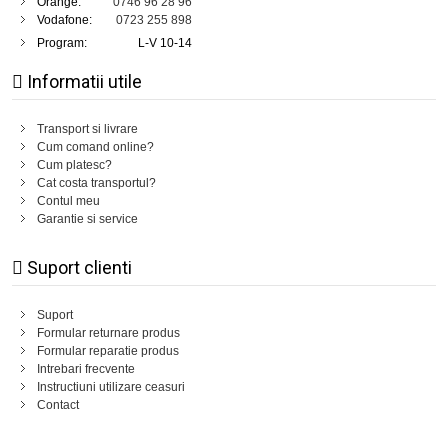
Orange:
0746 96 28 96
Vodafone:
0723 255 898
Program:
L-V 10-14
Informatii utile
Transport si livrare
Cum comand online?
Cum platesc?
Cat costa transportul?
Contul meu
Garantie si service
Suport clienti
Suport
Formular returnare produs
Formular reparatie produs
Intrebari frecvente
Instructiuni utilizare ceasuri
Contact