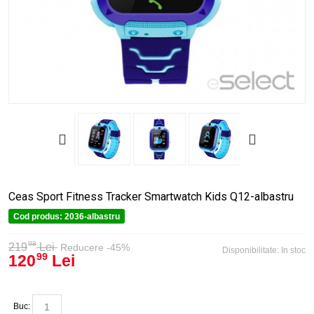
Ceas Sport Fitness Tracker Smartwatch Kids Q12-albastru
Cod produs:
2036-albastru
98
219
Lei
Reducere -45%
Disponibilitate:
In stoc
120
Lei
99
Buc: