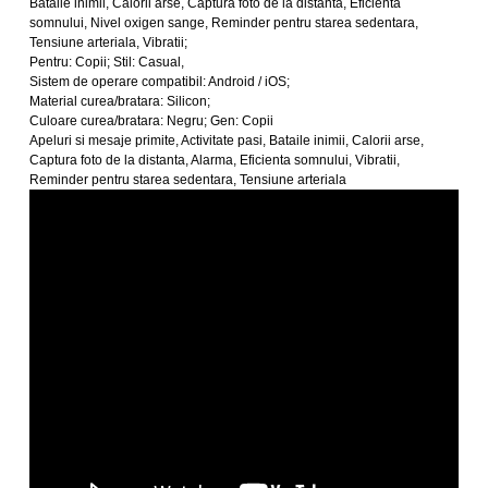
Bataile inimii, Calorii arse, Captura foto de la distanta, Eficienta
somnului, Nivel oxigen sange, Reminder pentru starea sedentara,
Tensiune arteriala, Vibratii;
Pentru: Copii; Stil: Casual,
Sistem de operare compatibil: Android / iOS;
Material curea/bratara: Silicon;
Culoare curea/bratara: Negru; Gen: Copii
Apeluri si mesaje primite, Activitate pasi, Bataile inimii, Calorii arse,
Captura foto de la distanta, Alarma, Eficienta somnului, Vibratii,
Reminder pentru starea sedentara, Tensiune arteriala