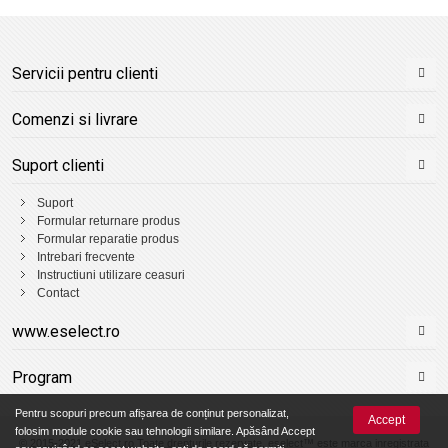
Servicii pentru clienti
Comenzi si livrare
Suport clienti
Suport
Formular returnare produs
Formular reparatie produs
Intrebari frecvente
Instructiuni utilizare ceasuri
Contact
www.eselect.ro
Program
Pentru scopuri precum afișarea de conținut personalizat,
Accept
folosim module cookie sau tehnologii similare. Apăsând Accept
© 2015-2021 eSelect.ro Toate drepturile rezervate. eselect™ este marca inregistrata