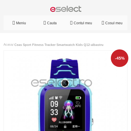
Meniu
Cauta
Contul meu
Cosul meu
Acasa
/
Ceas Sport Fitness Tracker Smartwatch Kids Q12-albastru
-45%