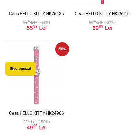
Ceas HELLO KITTY HK25135
Ceas HELLO KITTY HK25916
99
99
99
Lei
(-44%)
99
Lei
(-30%)
99
99
55
Lei
69
Lei
-50%
Stoc epuizat
Ceas HELLO KITTY HK24966
99
99
Lei
(-50%)
99
49
Lei