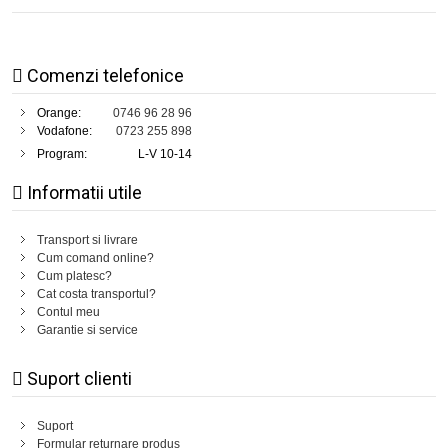
Comenzi telefonice
Orange:
0746 96 28 96
Vodafone:
0723 255 898
Program:
L-V 10-14
Informatii utile
Transport si livrare
Cum comand online?
Cum platesc?
Cat costa transportul?
Contul meu
Garantie si service
Suport clienti
Suport
Formular returnare produs