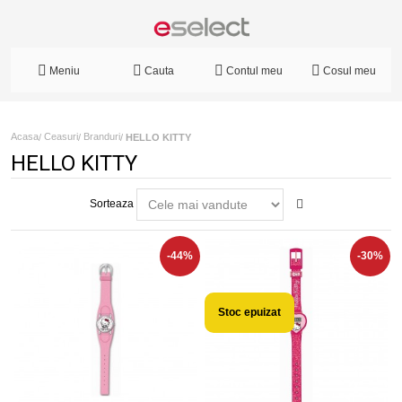
Meniu
Cauta
Contul meu
Cosul meu
Acasa
Ceasuri
Branduri
/
/
/
HELLO KITTY
HELLO KITTY
Sorteaza
-44%
-30%
Stoc epuizat