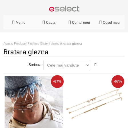
Meniu
Cauta
Contul meu
Cosul meu
Acasa
Produse
Fashion
Bijuterii dama
/
/
/
/
Bratara glezna
Bratara glezna
Sorteaza
-67%
-67%