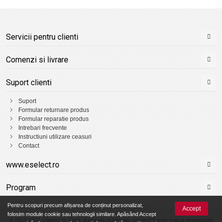
Servicii pentru clienti
Comenzi si livrare
Suport clienti
Suport
Formular returnare produs
Formular reparatie produs
Intrebari frecvente
Instructiuni utilizare ceasuri
Contact
www.eselect.ro
Program
Pentru scopuri precum afișarea de conținut personalizat,
Accept
folosim module cookie sau tehnologii similare. Apăsând Accept
© 2015-2021 eSelect.ro Toate drepturile rezervate. eselect™ este marca inregistrata