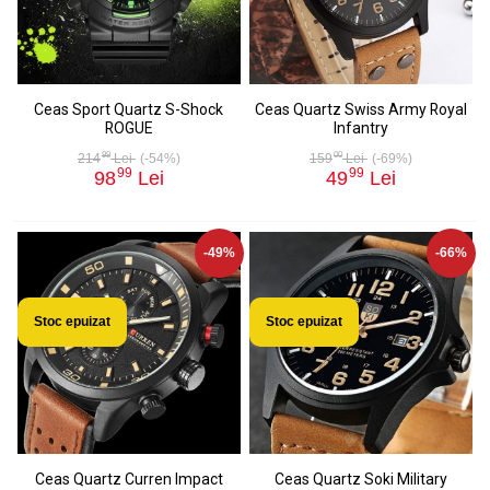
Ceas Sport Quartz S-Shock
Ceas Quartz Swiss Army Royal
ROGUE
Infantry
99
00
214
Lei
(-54%)
159
Lei
(-69%)
99
99
98
Lei
49
Lei
-49%
-66%
Stoc epuizat
Stoc epuizat
Ceas Quartz Curren Impact
Ceas Quartz Soki Military