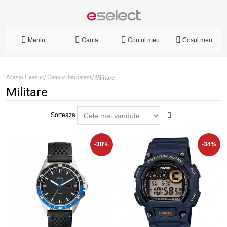
Meniu
Cauta
Contul meu
Cosul meu
Acasa
Ceasuri
Ceasuri barbatesti
/
/
/
Militare
Militare
Sorteaza
-38%
-34%