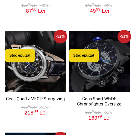
00
00
169
Lei
(-49%)
149
Lei
(-66%)
00
99
87
Lei
49
Lei
-52%
-51%
Stoc epuizat
Stoc epuizat
Ceas Quartz MEGIR Stargazing
Ceas Sport WEiDE
Chronofighter Oversize
00
456
Lei
(-52%)
00
218
Lei
00
350
Lei
(-51%)
99
169
Lei