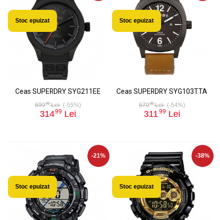
Stoc epuizat
Stoc epuizat
Ceas SUPERDRY SYG211EE
Ceas SUPERDRY SYG103TTA
99
99
699
Lei
(-55%)
679
Lei
(-54%)
99
99
314
Lei
311
Lei
-21%
-38%
Stoc epuizat
Stoc epuizat