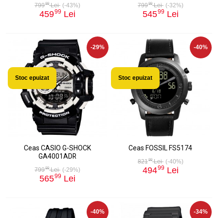
99
99
799
Lei
(-43%)
799
Lei
(-32%)
99
99
459
Lei
545
Lei
-29%
-40%
Stoc epuizat
Stoc epuizat
Ceas CASIO G-SHOCK
Ceas FOSSIL FS5174
GA4001ADR
99
821
Lei
(-40%)
99
494
Lei
99
799
Lei
(-29%)
99
565
Lei
-40%
-34%