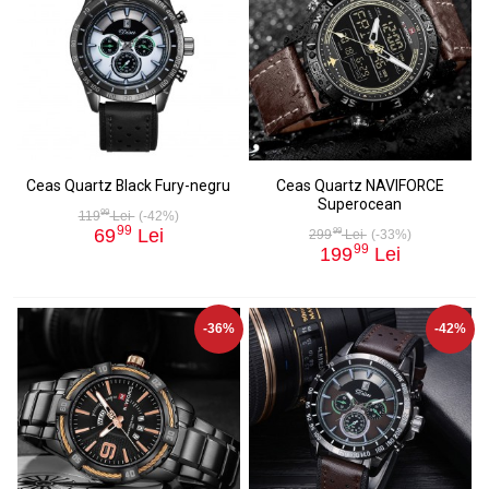
Ceas Quartz Black Fury-negru
Ceas Quartz NAVIFORCE
Superocean
99
119
Lei
(-42%)
99
69
Lei
99
299
Lei
(-33%)
99
199
Lei
-36%
-42%