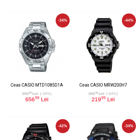
-34%
-44%
Ceas CASIO MTD1085D1A
Ceas CASIO MRW200H7
99
99
999
Lei
(-34%)
395
Lei
(-44%)
99
99
656
Lei
219
Lei
-42%
-34%