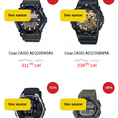
Stoc epuizat
Stoc epuizat
Ceas CASIO AEQ200W3AV
Ceas CASIO AEQ100BW9A
99
99
507
Lei
(-39%)
521
Lei
(-54%)
99
99
311
Lei
239
Lei
-51%
-40%
Stoc epuizat
Stoc epuizat