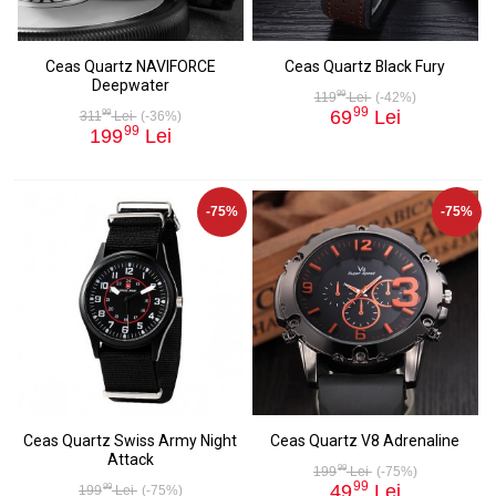
Ceas Quartz NAVIFORCE
Ceas Quartz Black Fury
Deepwater
99
119
Lei
(-42%)
99
69
Lei
99
311
Lei
(-36%)
99
199
Lei
-75%
-75%
Ceas Quartz Swiss Army Night
Ceas Quartz V8 Adrenaline
Attack
99
199
Lei
(-75%)
99
49
Lei
99
199
Lei
(-75%)