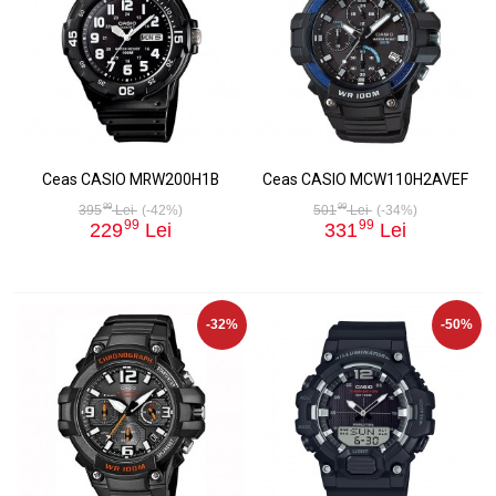
Ceas CASIO MRW200H1B
Ceas CASIO MCW110H2AVEF
99
99
395
Lei
(-42%)
501
Lei
(-34%)
99
99
229
Lei
331
Lei
-32%
-50%