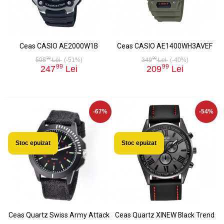
Ceas CASIO AE2000W1B
Ceas CASIO AE1400WH3AVEF
99
99
508
Lei
(-51%)
349
Lei
(-40%)
99
99
247
Lei
209
Lei
-67%
-54%
Stoc epuizat
Stoc epuizat
Ceas Quartz Swiss Army Attack
Ceas Quartz XINEW Black Trend