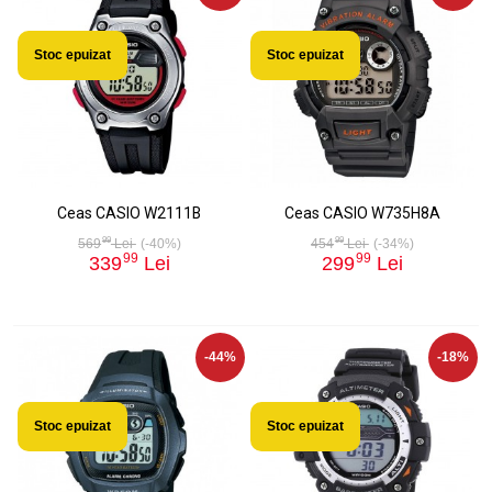
Stoc epuizat
Stoc epuizat
Ceas CASIO W2111B
Ceas CASIO W735H8A
99
99
569
Lei
(-40%)
454
Lei
(-34%)
99
99
339
Lei
299
Lei
-44%
-18%
Stoc epuizat
Stoc epuizat