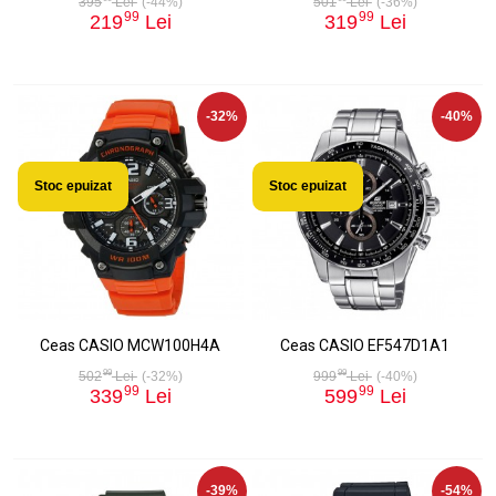
395
Lei
(-44%)
501
Lei
(-36%)
99
99
219
Lei
319
Lei
-32%
-40%
Stoc epuizat
Stoc epuizat
Ceas CASIO MCW100H4A
Ceas CASIO EF547D1A1
99
99
502
Lei
(-32%)
999
Lei
(-40%)
99
99
339
Lei
599
Lei
-39%
-54%