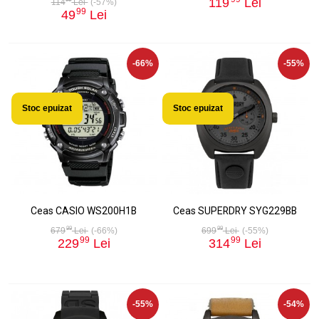
119
Lei
114
Lei
(-57%)
99
49
Lei
-66%
-55%
Stoc epuizat
Stoc epuizat
Ceas CASIO WS200H1B
Ceas SUPERDRY SYG229BB
99
99
679
Lei
(-66%)
699
Lei
(-55%)
99
99
229
Lei
314
Lei
-55%
-54%