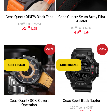
Ceas Quartz XINEW Black Font
Ceas Quartz Swiss Army Pilot
Aviator
00
129
Lei
(-60%)
00
51
Lei
00
98
Lei
(-50%)
00
49
Lei
-57%
-40%
Stoc epuizat
Stoc epuizat
Ceas Quartz SOKI Covert
Ceas Sport Black Raptor
Operation
99
199
Lei
(-40%)
99
99