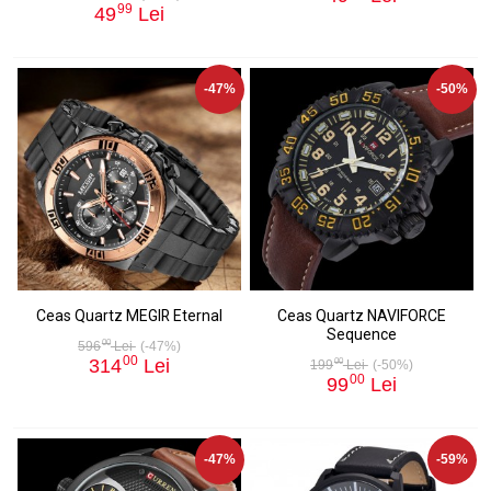
99
49
Lei
-47%
-50%
Ceas Quartz MEGIR Eternal
Ceas Quartz NAVIFORCE
Sequence
00
596
Lei
(-47%)
00
314
Lei
00
199
Lei
(-50%)
00
99
Lei
-47%
-59%