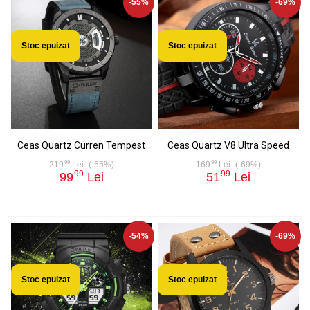
-55%
-69%
Stoc epuizat
Stoc epuizat
Ceas Quartz Curren Tempest
Ceas Quartz V8 Ultra Speed
99
99
219
Lei
(-55%)
169
Lei
(-69%)
99
99
99
Lei
51
Lei
-54%
-69%
Stoc epuizat
Stoc epuizat