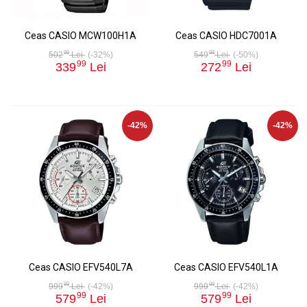
Ceas CASIO MCW100H1A
Ceas CASIO HDC7001A
99
99
502
Lei
(-32%)
549
Lei
(-50%)
99
99
339
Lei
272
Lei
-42%
-42%
Ceas CASIO EFV540L7A
Ceas CASIO EFV540L1A
99
99
999
Lei
(-42%)
999
Lei
(-42%)
99
99
579
Lei
579
Lei