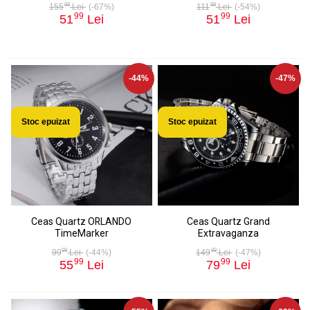
99
99
155
Lei
(-67%)
111
Lei
(-54%)
99
99
51
Lei
51
Lei
-44%
-47%
Stoc epuizat
Stoc epuizat
Ceas Quartz ORLANDO
Ceas Quartz Grand
TimeMarker
Extravaganza
99
99
99
Lei
(-44%)
149
Lei
(-47%)
99
99
55
Lei
79
Lei