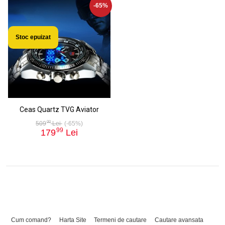
-65%
Stoc epuizat
Ceas Quartz TVG Aviator
00
509
Lei
(-65%)
99
179
Lei
Cum comand?
Harta Site
Termeni de cautare
Cautare avansata