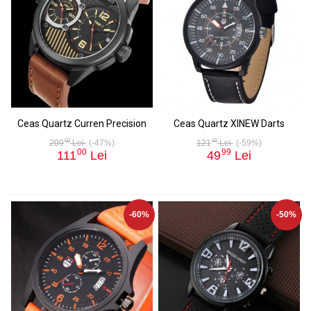
Ceas Quartz Curren Precision
Ceas Quartz XINEW Darts
00
00
209
Lei
(-47%)
121
Lei
(-59%)
00
99
111
Lei
49
Lei
-60%
-50%