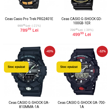
Ceas Casio Pro Trek PRG2401E
Ceas CASIO G-SHOCK GD-
100GB-1ER
99
999
Lei
(-21%)
99
789
Lei
99
799
Lei
(-38%)
99
499
Lei
-43%
-32%
Stoc epuizat
Stoc epuizat
Ceas CASIO G-SHOCK GA-
Ceas CASIO G-SHOCK GA-700-
810MMA-1A
1A