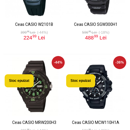
Ceas CASIO W2101B
Ceas CASIO SGW300H1
99
99
399
Lei
(-44%)
596
Lei
(-18%)
99
99
224
Lei
488
Lei
-44%
-36%
Stoc epuizat
Stoc epuizat
Ceas CASIO MRW200H3
Ceas CASIO MCW110H1A
99
99