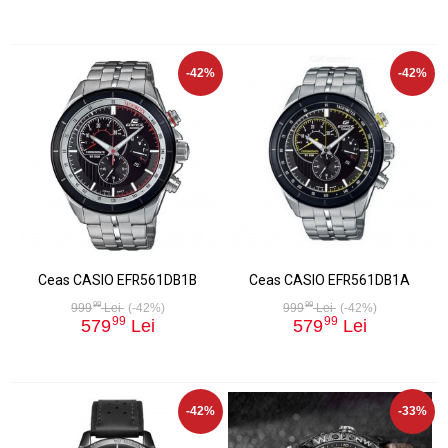
-42%
-42%
Ceas CASIO EFR561DB1B
Ceas CASIO EFR561DB1A
99
99
999
Lei
(-42%)
999
Lei
(-42%)
99
99
579
Lei
579
Lei
-42%
-33%