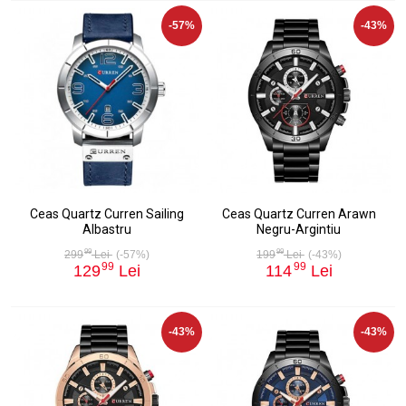
-57%
-43%
Ceas Quartz Curren Sailing
Ceas Quartz Curren Arawn
Albastru
Negru-Argintiu
99
99
299
Lei
(-57%)
199
Lei
(-43%)
99
99
129
Lei
114
Lei
-43%
-43%