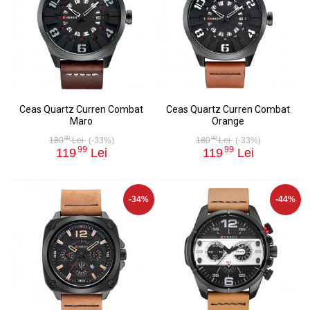
Ceas Quartz Curren Combat
Ceas Quartz Curren Combat
Maro
Orange
00
00
180
Lei
(-33%)
180
Lei
(-33%)
99
99
119
Lei
119
Lei
-34%
-44%