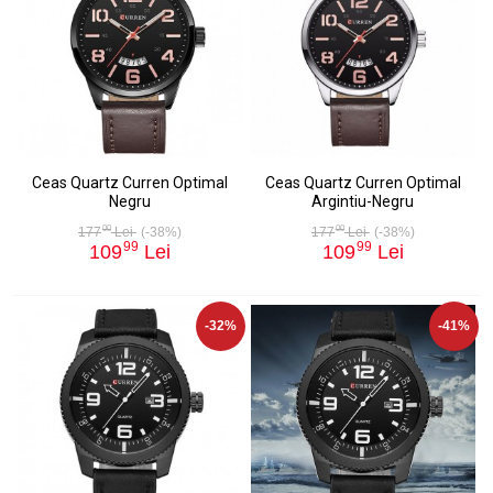
Ceas Quartz Curren Optimal
Ceas Quartz Curren Optimal
Negru
Argintiu-Negru
00
00
177
Lei
(-38%)
177
Lei
(-38%)
99
99
109
Lei
109
Lei
-32%
-41%