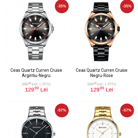
-35%
-35%
Ceas Quartz Curren Cruise
Ceas Quartz Curren Cruise
Argintiu-Negru
Negru-Rose
99
99
199
Lei
(-35%)
199
Lei
(-35%)
99
99
129
Lei
129
Lei
-57%
-57%