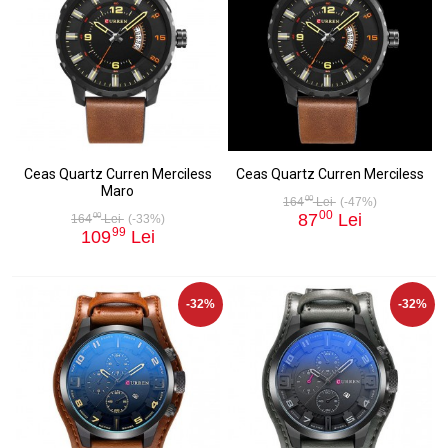
Ceas Quartz Curren Merciless
Ceas Quartz Curren Merciless
Maro
00
164
Lei
(-47%)
00
87
Lei
00
164
Lei
(-33%)
99
109
Lei
-32%
-32%