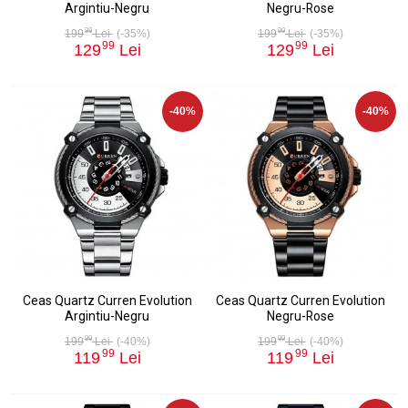
Argintiu-Negru
Negru-Rose
99
99
199
Lei
(-35%)
199
Lei
(-35%)
99
99
129
Lei
129
Lei
-40%
-40%
Ceas Quartz Curren Evolution
Ceas Quartz Curren Evolution
Argintiu-Negru
Negru-Rose
99
99
199
Lei
(-40%)
199
Lei
(-40%)
99
99
119
Lei
119
Lei