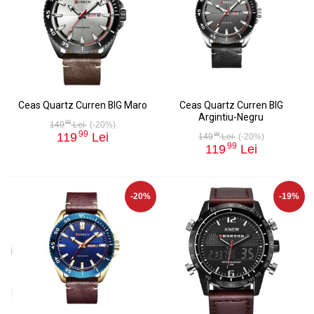
Ceas Quartz Curren BIG Maro
Ceas Quartz Curren BIG
Argintiu-Negru
99
149
Lei
(-20%)
99
119
Lei
99
149
Lei
(-20%)
99
119
Lei
-20%
-19%