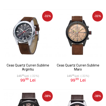
-31%
-31%
Ceas Quartz Curren Sublime
Ceas Quartz Curren Sublime
Argintiu
Maro
00
00
145
Lei
(-31%)
145
Lei
(-31%)
99
99
99
Lei
99
Lei
-38%
-38%