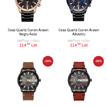
Ceas Quartz Curren Arawn
Ceas Quartz Curren Arawn
Negru-Rose
Albastru
99
99
199
Lei
(-43%)
199
Lei
(-43%)
99
99
114
Lei
114
Lei
-50%
-50%