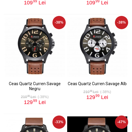
99
99
109
Lei
109
Lei
-38%
-38%
Ceas Quartz Curren Savage
Ceas Quartz Curren Savage Alb
Negru
99
210
Lei
(-38%)
99
129
Lei
99
210
Lei
(-38%)
99
129
Lei
-33%
-47%