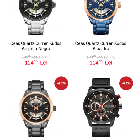
Ceas Quartz Curren Kudos
Ceas Quartz Curren Kudos
Argintiu-Negru
Albastru
99
99
199
Lei
(-43%)
199
Lei
(-43%)
99
99
114
Lei
114
Lei
-43%
-43%