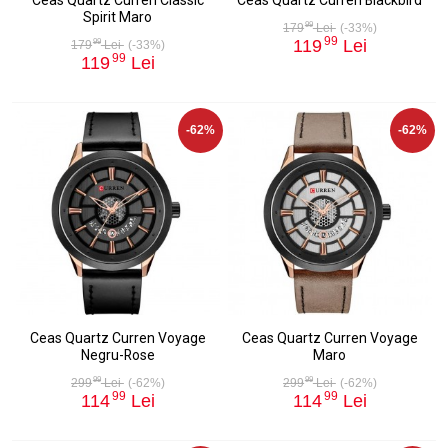
Spirit Maro
99
179
Lei
(-33%)
99
119
Lei
99
179
Lei
(-33%)
99
119
Lei
-62%
-62%
Ceas Quartz Curren Voyage
Ceas Quartz Curren Voyage
Negru-Rose
Maro
99
99
299
Lei
(-62%)
299
Lei
(-62%)
99
99
114
Lei
114
Lei