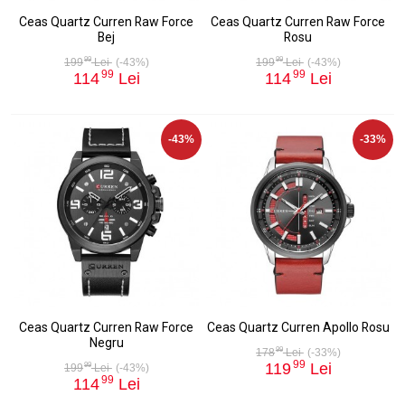
Ceas Quartz Curren Raw Force
Ceas Quartz Curren Raw Force
Bej
Rosu
99
99
199
Lei
(-43%)
199
Lei
(-43%)
99
99
114
Lei
114
Lei
-43%
-33%
Ceas Quartz Curren Raw Force
Ceas Quartz Curren Apollo Rosu
Negru
99
178
Lei
(-33%)
99
119
Lei
99
199
Lei
(-43%)
99
114
Lei