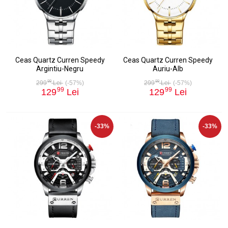
Ceas Quartz Curren Speedy
Ceas Quartz Curren Speedy
Argintiu-Negru
Auriu-Alb
99
99
299
Lei
(-57%)
299
Lei
(-57%)
99
99
129
Lei
129
Lei
-33%
-33%