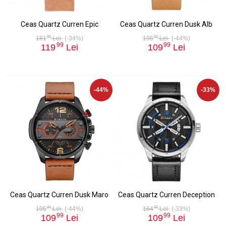
Ceas Quartz Curren Epic
Ceas Quartz Curren Dusk Alb
00
00
181
Lei
(-34%)
195
Lei
(-44%)
99
99
119
Lei
109
Lei
-44%
-33%
Ceas Quartz Curren Dusk Maro
Ceas Quartz Curren Deception
00
00
195
Lei
(-44%)
164
Lei
(-33%)
99
99
109
Lei
109
Lei