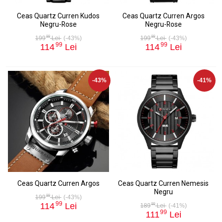
Ceas Quartz Curren Kudos
Ceas Quartz Curren Argos
Negru-Rose
Negru-Rose
99
99
199
Lei
(-43%)
199
Lei
(-43%)
99
99
114
Lei
114
Lei
-43%
-41%
Ceas Quartz Curren Argos
Ceas Quartz Curren Nemesis
Negru
99
199
Lei
(-43%)
99
114
Lei
99
189
Lei
(-41%)
99
111
Lei