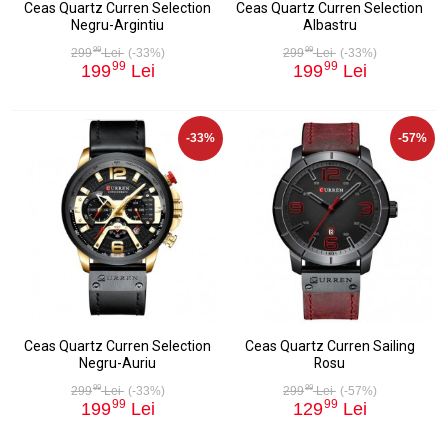
Ceas Quartz Curren Selection
Ceas Quartz Curren Selection
Negru-Argintiu
Albastru
99
99
299
Lei
(-33%)
299
Lei
(-33%)
99
99
199
Lei
199
Lei
-33%
-57%
Ceas Quartz Curren Selection
Ceas Quartz Curren Sailing
Negru-Auriu
Rosu
99
99
299
Lei
(-33%)
299
Lei
(-57%)
99
99
199
Lei
129
Lei