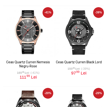
-41%
-39%
Ceas Quartz Curren Nemesis
Ceas Quartz Curren Black Lord
Negru-Rose
99
159
Lei
(-39%)
99
97
Lei
99
189
Lei
(-41%)
99
111
Lei
-20%
-20%