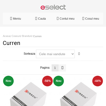
Meniu
Cauta
Contul meu
Cosul meu
Acasa
Ceasuri
Branduri
/
/
/
Curren
Curren
Sorteaza
Pagina:
1
Nou
-56%
Nou
-44%