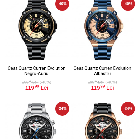
-40%
-40%
Ceas Quartz Curren Evolution
Ceas Quartz Curren Evolution
Negru-Auriu
Albastru
99
99
199
Lei
(-40%)
199
Lei
(-40%)
99
99
119
Lei
119
Lei
-34%
-34%