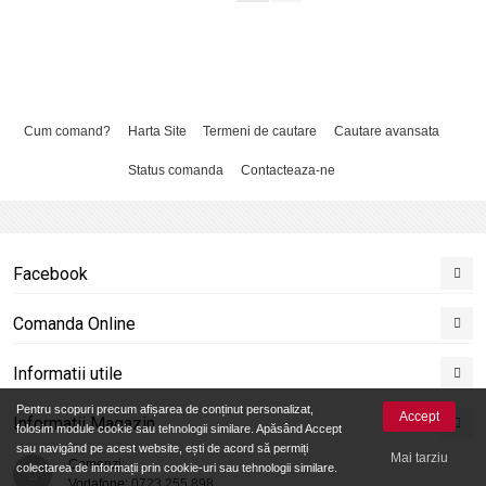
Cum comand?
Harta Site
Termeni de cautare
Cautare avansata
Status comanda
Contacteaza-ne
Facebook
Comanda Online
Informatii utile
Pentru scopuri precum afișarea de conținut personalizat,
Accept
Informatii Magazin
folosim module cookie sau tehnologii similare. Apăsând Accept
sau navigând pe acest website, ești de acord să permiți
Mai tarziu
Comenzi:
colectarea de informații prin cookie-uri sau tehnologii similare.
Vodafone:
0723.255.898