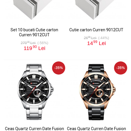
Set 10 bucati Cutie carton
Cutie carton Curren 9012CUT
Curren 9012CUT
98
26
Lei
(-44%)
99
14
Lei
00
270
Lei
(-56%)
90
119
Lei
-35%
-35%
Ceas Quartz Curren Date Fusion
Ceas Quartz Curren Date Fusion