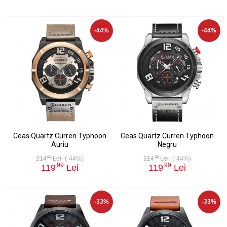
-44%
-44%
Ceas Quartz Curren Typhoon
Ceas Quartz Curren Typhoon
Auriu
Negru
99
99
214
Lei
(-44%)
214
Lei
(-44%)
99
99
119
Lei
119
Lei
-33%
-33%