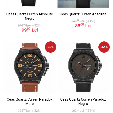
Ceas Quartz Curren Absolute
Ceas Quartz Curren Absolute
Negru
00
146
Lei
(-41%)
00
86
Lei
00
146
Lei
(-32%)
99
99
Lei
-32%
-32%
Ceas Quartz Curren Paradox
Ceas Quartz Curren Paradox
Maro
Negru
00
00
162
Lei
(-32%)
162
Lei
(-32%)