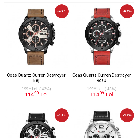
-43%
-43%
Ceas Quartz Curren Destroyer
Ceas Quartz Curren Destroyer
Bej
Rosu
99
99
199
Lei
(-43%)
199
Lei
(-43%)
99
99
114
Lei
114
Lei
-43%
-43%