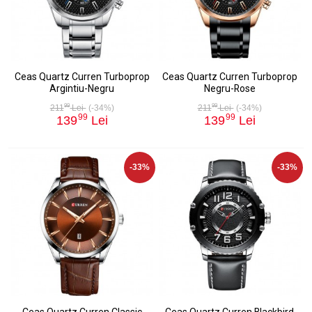
Ceas Quartz Curren Turboprop
Ceas Quartz Curren Turboprop
Argintiu-Negru
Negru-Rose
99
99
211
Lei
(-34%)
211
Lei
(-34%)
99
99
139
Lei
139
Lei
-33%
-33%
Ceas Quartz Curren Classic
Ceas Quartz Curren Blackbird