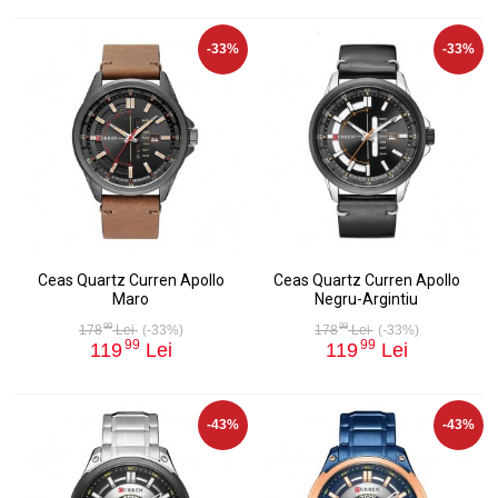
-33%
-33%
Ceas Quartz Curren Apollo
Ceas Quartz Curren Apollo
Maro
Negru-Argintiu
99
99
178
Lei
(-33%)
178
Lei
(-33%)
99
99
119
Lei
119
Lei
-43%
-43%