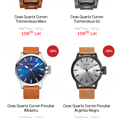
Ceas Quartz Curren
Ceas Quartz Curren
Tremendous Maro
Tremendous Gri
00
00
161
Lei
(-32%)
161
Lei
(-32%)
99
99
109
Lei
109
Lei
-38%
-38%
Ceas Quartz Curren Peculiar
Ceas Quartz Curren Peculiar
Albastru
Argintiu-Negru
00
00
177
Lei
(-38%)
177
Lei
(-38%)