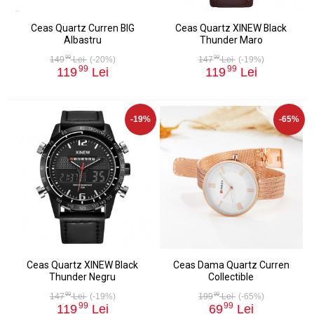
Ceas Quartz Curren BIG
Ceas Quartz XINEW Black
Albastru
Thunder Maro
99
99
149
Lei
(-20%)
147
Lei
(-19%)
99
99
119
Lei
119
Lei
-19%
-65%
Ceas Quartz XINEW Black
Ceas Dama Quartz Curren
Thunder Negru
Collectible
99
99
147
Lei
(-19%)
199
Lei
(-65%)
99
99
119
Lei
69
Lei