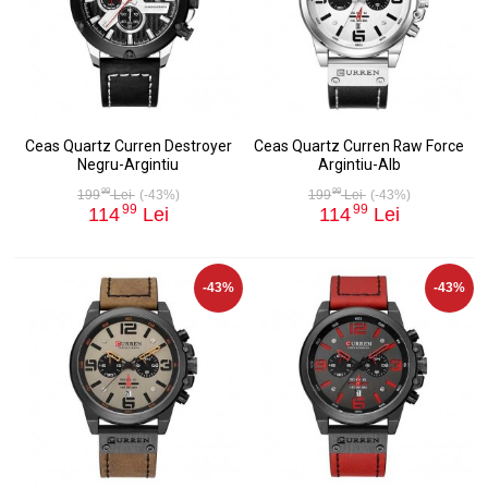
Ceas Quartz Curren Destroyer
Ceas Quartz Curren Raw Force
Negru-Argintiu
Argintiu-Alb
99
99
199
Lei
(-43%)
199
Lei
(-43%)
99
99
114
Lei
114
Lei
-43%
-43%