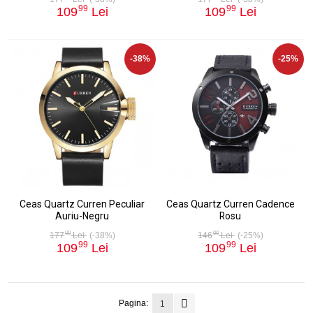
99
99
109
Lei
109
Lei
-38%
-25%
Ceas Quartz Curren Peculiar
Ceas Quartz Curren Cadence
Auriu-Negru
Rosu
00
00
177
Lei
(-38%)
146
Lei
(-25%)
99
99
109
Lei
109
Lei
Pagina:
1