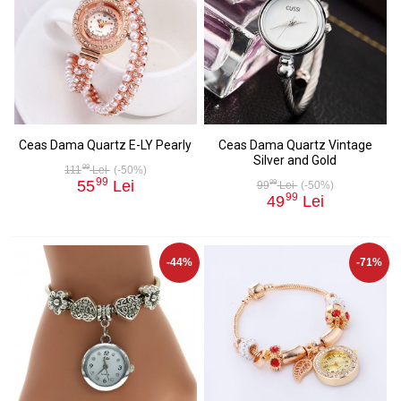
Ceas Dama Quartz E-LY Pearly
Ceas Dama Quartz Vintage
Silver and Gold
99
111
Lei
(-50%)
99
55
Lei
99
99
Lei
(-50%)
99
49
Lei
-44%
-71%