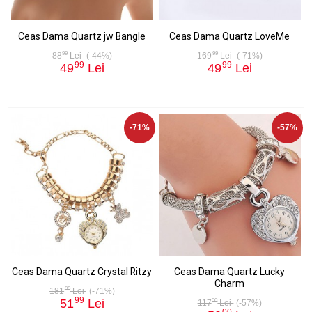
Ceas Dama Quartz jw Bangle
Ceas Dama Quartz LoveMe
99
99
88
Lei
(-44%)
169
Lei
(-71%)
99
99
49
Lei
49
Lei
-71%
-57%
Ceas Dama Quartz Crystal Ritzy
Ceas Dama Quartz Lucky
Charm
00
181
Lei
(-71%)
99
51
Lei
00
117
Lei
(-57%)
00