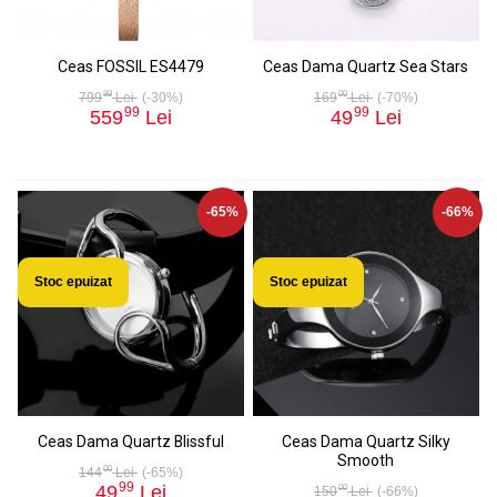
Ceas FOSSIL ES4479
Ceas Dama Quartz Sea Stars
99
00
799
Lei
(-30%)
169
Lei
(-70%)
99
99
559
Lei
49
Lei
-65%
-66%
Stoc epuizat
Stoc epuizat
Ceas Dama Quartz Blissful
Ceas Dama Quartz Silky
Smooth
00
144
Lei
(-65%)
99
49
Lei
00
150
Lei
(-66%)