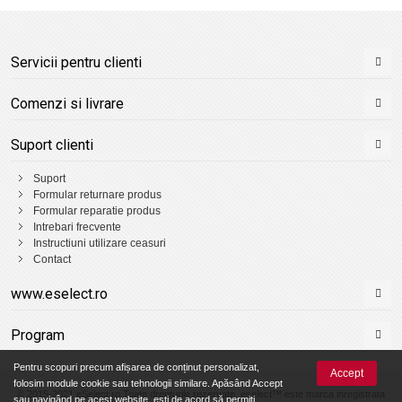
Servicii pentru clienti
Comenzi si livrare
Suport clienti
Suport
Formular returnare produs
Formular reparatie produs
Intrebari frecvente
Instructiuni utilizare ceasuri
Contact
www.eselect.ro
Program
Pentru scopuri precum afișarea de conținut personalizat,
Accept
folosim module cookie sau tehnologii similare. Apăsând Accept
© 2015-2021 eSelect.ro Toate drepturile rezervate. eselect™ este marca inregistrata
sau navigând pe acest website, ești de acord să permiți