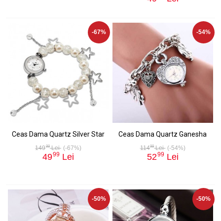
-67%
-54%
Ceas Dama Quartz Silver Star
Ceas Dama Quartz Ganesha
99
99
149
Lei
(-67%)
114
Lei
(-54%)
99
99
49
Lei
52
Lei
-50%
-50%