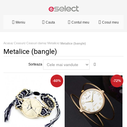
Meniu
Cauta
Contul meu
Cosul meu
Acasa
Ceasuri
Ceasuri dama
Metalice
/
/
/
/
Metalice (bangle)
Metalice (bangle)
Sorteaza
-60%
-72%