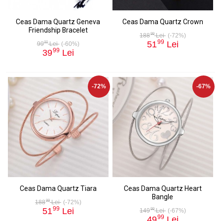
Ceas Dama Quartz Geneva
Ceas Dama Quartz Crown
Friendship Bracelet
99
188
Lei
(-72%)
99
51
Lei
00
99
Lei
(-60%)
99
39
Lei
-72%
-67%
Ceas Dama Quartz Tiara
Ceas Dama Quartz Heart
Bangle
99
188
Lei
(-72%)
99
51
Lei
99
149
Lei
(-67%)
99
49
Lei