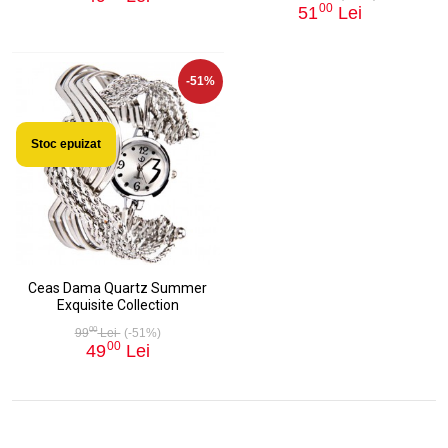
00
51
Lei
-51%
Stoc epuizat
Ceas Dama Quartz Summer
Exquisite Collection
00
99
Lei
(-51%)
00
49
Lei