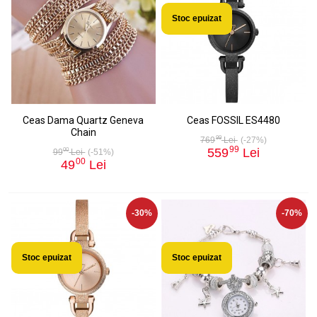
Stoc epuizat
Ceas Dama Quartz Geneva
Ceas FOSSIL ES4480
Chain
99
769
Lei
(-27%)
99
559
Lei
00
99
Lei
(-51%)
00
49
Lei
-30%
-70%
Stoc epuizat
Stoc epuizat