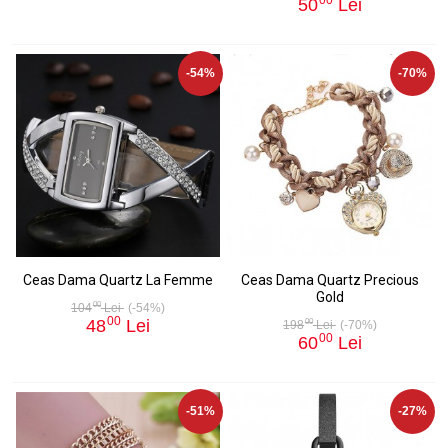
50
Lei
-54%
-70%
Ceas Dama Quartz La Femme
Ceas Dama Quartz Precious
Gold
00
104
Lei
(-54%)
00
48
Lei
00
198
Lei
(-70%)
00
60
Lei
-51%
-27%