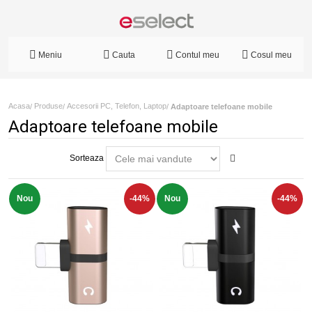
Meniu
Cauta
Contul meu
Cosul meu
Acasa
Produse
Accesorii PC, Telefon, Laptop
/
/
/
Adaptoare telefoane mobile
Adaptoare telefoane mobile
Sorteaza
Nou
-44%
Nou
-44%