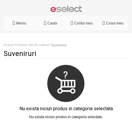
Meniu
Cauta
Contul meu
Cosul meu
Acasa
Produse
Idei de cadouri
/
/
/
Suveniruri
Suveniruri
Nu exista niciun produs in categoria selectata
Nu exista niciun produs in categoria selectata.