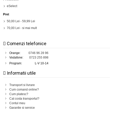
eSelect
Pret
50,00 Lei
-
59,99 Lei
70,00 Lei
- si mai mult
Comenzi telefonice
Orange:
0746 96 28 96
Vodafone:
0723 255 898
Program:
L-V 10-14
Informatii utile
Transport si livrare
Cum comand online?
Cum platesc?
Cat costa transportul?
Contul meu
Garantie si service