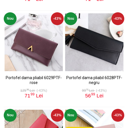
Nou
-43%
Nou
-43%
Portofel dama pliabil 6029PTF-
Portofel dama pliabil 6028PTF-
rose
negru
98
73
125
Lei
(-43%)
99
Lei
(-43%)
99
99
71
Lei
56
Lei
Nou
-43%
Nou
-43%