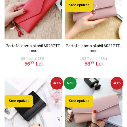
Stoc epuizat
Portofel dama pliabil 6028PTF-
Portofel dama pliabil 6031PTF-
rosu
rose
73
23
99
Lei
(-43%)
103
Lei
(-43%)
99
99
56
Lei
58
Lei
-43%
Nou
-43%
Stoc epuizat
Stoc epuizat