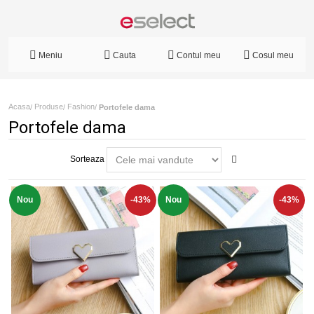
Meniu
Cauta
Contul meu
Cosul meu
Acasa
Produse
Fashion
/
/
/
Portofele dama
Portofele dama
Sorteaza
Nou
-43%
Nou
-43%