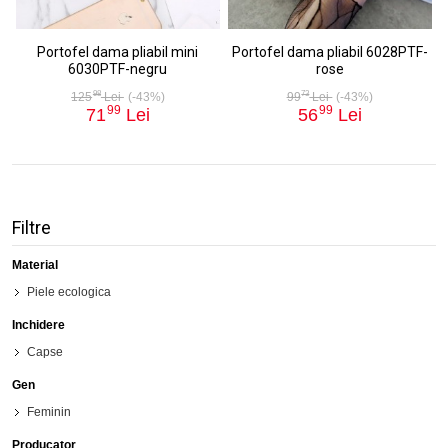
Portofel dama pliabil mini
Portofel dama pliabil 6028PTF-
6030PTF-negru
rose
98
73
125
Lei
(-43%)
99
Lei
(-43%)
99
99
71
Lei
56
Lei
Filtre
Material
Piele ecologica
Inchidere
Capse
Gen
Feminin
Producator