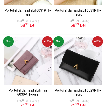
Portofel dama pliabil 6031PTF-
Portofel dama pliabil 6031PTF-
gri
negru
23
23
103
Lei
(-43%)
103
Lei
(-43%)
99
99
58
Lei
58
Lei
Nou
-43%
Nou
-43%
Portofel dama pliabil mini
Portofel dama pliabil 6029PTF-
6030PTF-rose
negru
98
98
125
Lei
(-43%)
125
Lei
(-43%)
99
99
71
Lei
71
Lei