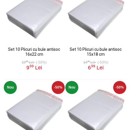
Set 10 Plicuri cu bule antisoc
Set 10 Plicuri cu bule antisoc
16x22 cm
15x18 cm
99
99
19
Lei
(-50%)
14
Lei
(-53%)
99
99
9
Lei
6
Lei
Nou
-50%
Nou
-50%