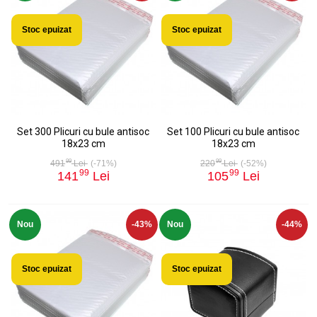
Stoc epuizat
Stoc epuizat
Set 300 Plicuri cu bule antisoc
Set 100 Plicuri cu bule antisoc
18x23 cm
18x23 cm
99
99
491
Lei
(-71%)
220
Lei
(-52%)
99
99
141
Lei
105
Lei
Nou
-43%
Nou
-44%
Stoc epuizat
Stoc epuizat