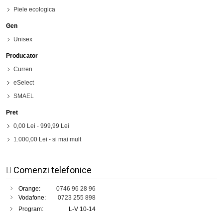
Piele ecologica
Gen
Unisex
Producator
Curren
eSelect
SMAEL
Pret
0,00 Lei
-
999,99 Lei
1.000,00 Lei
- si mai mult
Comenzi telefonice
Orange:
0746 96 28 96
Vodafone:
0723 255 898
Program:
L-V 10-14