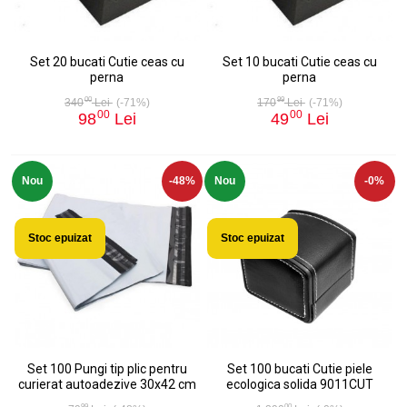
Set 20 bucati Cutie ceas cu
Set 10 bucati Cutie ceas cu
perna
perna
00
99
340
Lei
(-71%)
170
Lei
(-71%)
00
00
98
Lei
49
Lei
Nou
-48%
Nou
-0%
Stoc epuizat
Stoc epuizat
Set 100 Pungi tip plic pentru
Set 100 bucati Cutie piele
curierat autoadezive 30x42 cm
ecologica solida 9011CUT
99
00