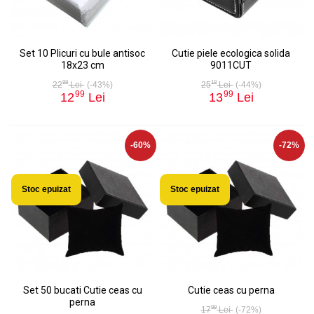
Set 10 Plicuri cu bule antisoc
Cutie piele ecologica solida
18x23 cm
9011CUT
99
18
22
Lei
(-43%)
25
Lei
(-44%)
99
99
12
Lei
13
Lei
-60%
-72%
Stoc epuizat
Stoc epuizat
Set 50 bucati Cutie ceas cu
Cutie ceas cu perna
perna
99
17
Lei
(-72%)