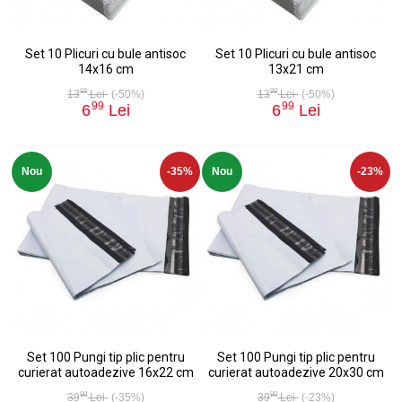
Set 10 Plicuri cu bule antisoc
Set 10 Plicuri cu bule antisoc
14x16 cm
13x21 cm
99
99
13
Lei
(-50%)
13
Lei
(-50%)
99
99
6
Lei
6
Lei
Nou
-35%
Nou
-23%
Set 100 Pungi tip plic pentru
Set 100 Pungi tip plic pentru
curierat autoadezive 16x22 cm
curierat autoadezive 20x30 cm
99
99
39
Lei
(-35%)
39
Lei
(-23%)