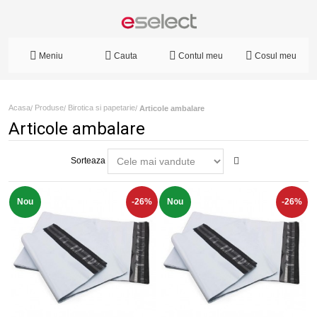
Meniu
Cauta
Contul meu
Cosul meu
Acasa
Produse
Birotica si papetarie
/
/
/
Articole ambalare
Articole ambalare
Sorteaza
Nou
-26%
Nou
-26%