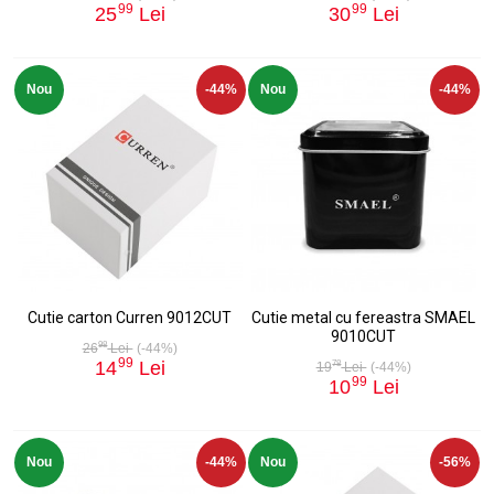
99
99
25
Lei
30
Lei
Nou
-44%
Nou
-44%
Cutie carton Curren 9012CUT
Cutie metal cu fereastra SMAEL
9010CUT
98
26
Lei
(-44%)
99
14
Lei
78
19
Lei
(-44%)
99
10
Lei
Nou
-44%
Nou
-56%