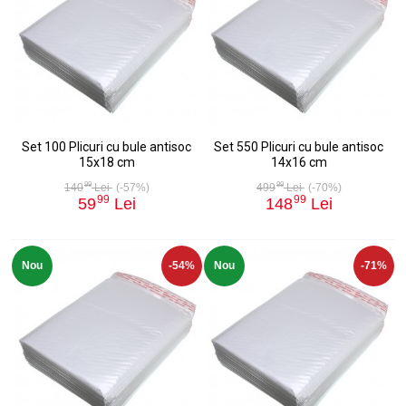
Set 100 Plicuri cu bule antisoc
Set 550 Plicuri cu bule antisoc
15x18 cm
14x16 cm
99
99
140
Lei
(-57%)
499
Lei
(-70%)
99
99
59
Lei
148
Lei
Nou
-54%
Nou
-71%