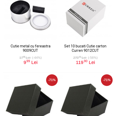
Cutie metal cu fereastra
Set 10 bucati Cutie carton
9009CUT
Curren 9012CUT
98
00
17
Lei
(-44%)
270
Lei
(-56%)
99
90
9
Lei
119
Lei
-71%
-71%