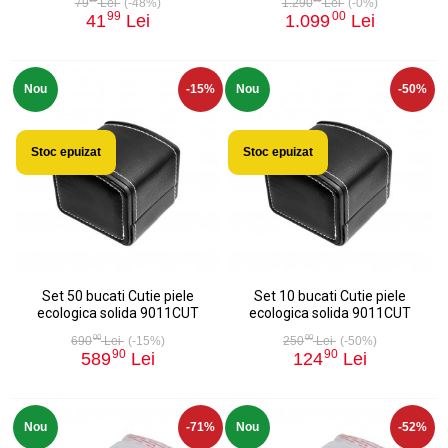
79
Lei
(-48%)
1.290
Lei
(-0%)
99
00
41
Lei
1.099
Lei
Nou
-15%
Nou
-50%
Stoc epuizat
Stoc epuizat
Set 50 bucati Cutie piele
Set 10 bucati Cutie piele
ecologica solida 9011CUT
ecologica solida 9011CUT
00
00
690
Lei
(-15%)
250
Lei
(-50%)
90
90
589
Lei
124
Lei
Nou
-71%
Nou
-52%