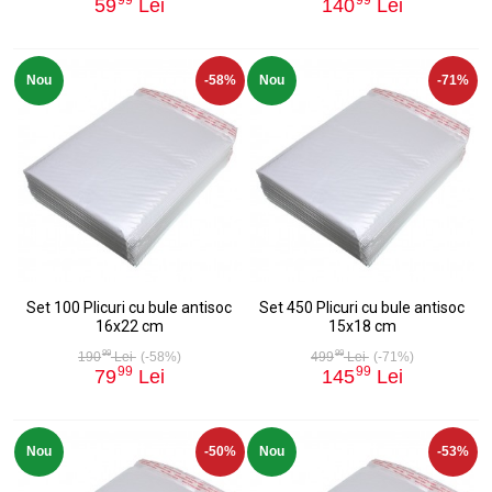
59
Lei
140
Lei
Nou
-58%
Nou
-71%
Set 100 Plicuri cu bule antisoc
Set 450 Plicuri cu bule antisoc
16x22 cm
15x18 cm
99
99
190
Lei
(-58%)
499
Lei
(-71%)
99
99
79
Lei
145
Lei
Nou
-50%
Nou
-53%