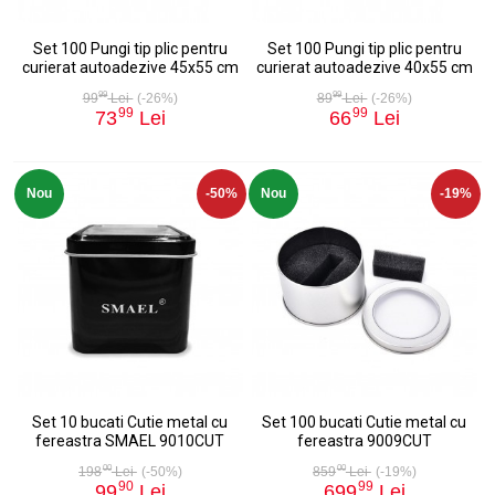
Set 100 Pungi tip plic pentru
Set 100 Pungi tip plic pentru
curierat autoadezive 45x55 cm
curierat autoadezive 40x55 cm
99
99
99
Lei
(-26%)
89
Lei
(-26%)
99
99
73
Lei
66
Lei
Nou
-50%
Nou
-19%
Set 10 bucati Cutie metal cu
Set 100 bucati Cutie metal cu
fereastra SMAEL 9010CUT
fereastra 9009CUT
00
00
198
Lei
(-50%)
859
Lei
(-19%)
90
99
99
Lei
699
Lei