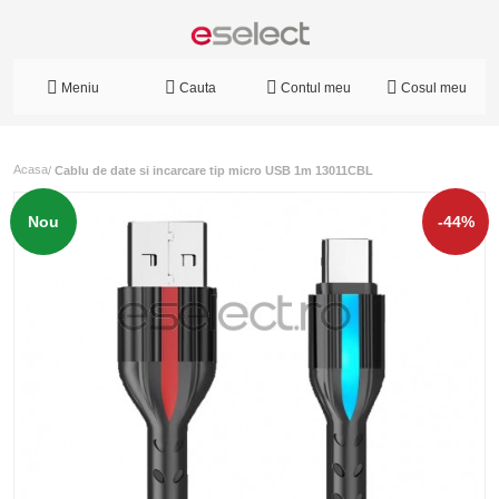
Meniu
Cauta
Contul meu
Cosul meu
Acasa
/
Cablu de date si incarcare tip micro USB 1m 13011CBL
Nou
-44%