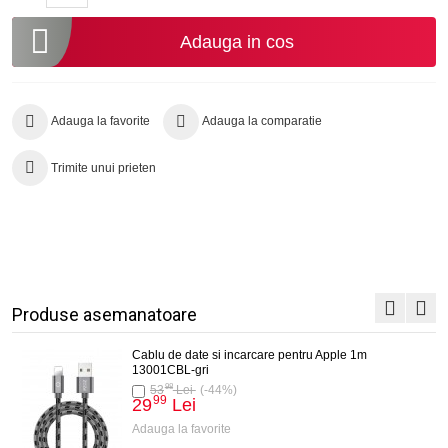
Adauga in cos
Adauga la favorite
Adauga la comparatie
Trimite unui prieten
Produse asemanatoare
Cablu de date si incarcare pentru Apple 1m
13001CBL-gri
98
53
Lei
(-44%)
99
29
Lei
Adauga la favorite