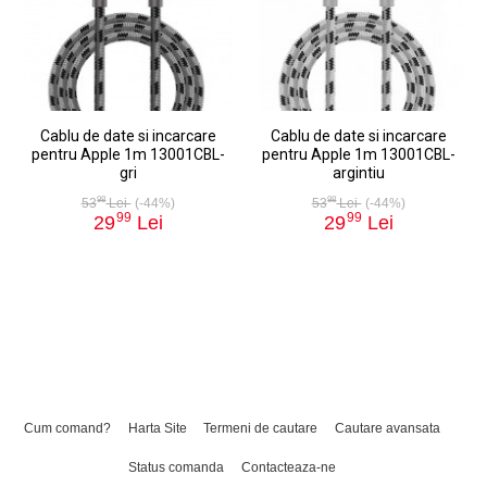
Cablu de date si incarcare
Cablu de date si incarcare
pentru Apple 1m 13001CBL-
pentru Apple 1m 13001CBL-
gri
argintiu
98
98
53
Lei
(-44%)
53
Lei
(-44%)
99
99
29
Lei
29
Lei
Cum comand?
Harta Site
Termeni de cautare
Cautare avansata
Status comanda
Contacteaza-ne