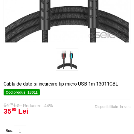
Cablu de date si incarcare tip micro USB 1m 13011CBL
Cod produs:
13011
78
64
Lei
Reducere -44%
Disponibilitate:
In stoc
35
Lei
99
Buc: