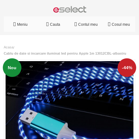
Meniu
Cauta
Contul meu
Cosul meu
Acasa
/
Cablu de date si incarcare iluminat led pentru Apple 1m 13012CBL-albastru
Nou
-44%