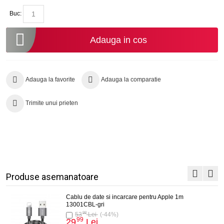
Buc:
Adauga in cos
Adauga la favorite
Adauga la comparatie
Trimite unui prieten
Produse asemanatoare
Cablu de date si incarcare pentru Apple 1m
13001CBL-gri
98
53
Lei
(-44%)
99
29
Lei