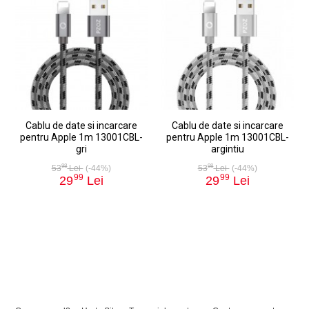
Cablu de date si incarcare
Cablu de date si incarcare
pentru Apple 1m 13001CBL-
pentru Apple 1m 13001CBL-
gri
argintiu
98
98
53
Lei
(-44%)
53
Lei
(-44%)
99
99
29
Lei
29
Lei