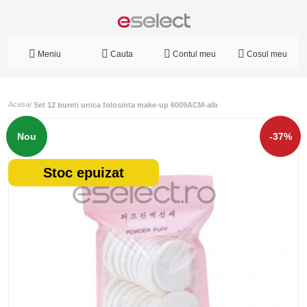
Meniu
Cauta
Contul meu
Cosul meu
Acasa
/
Set 12 bureti unica folosinta make-up 6009ACM-alb
Nou
-37%
Stoc epuizat