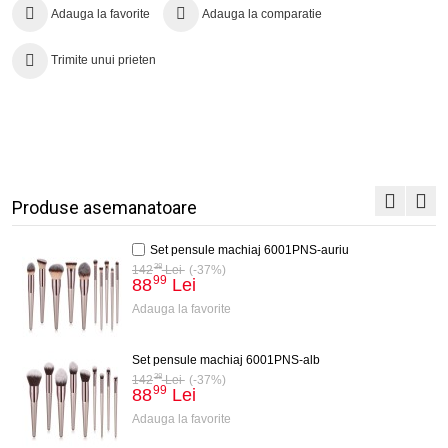
Adauga la favorite
Adauga la comparatie
Trimite unui prieten
Produse asemanatoare
Set pensule machiaj 6001PNS-auriu
38
142
Lei
(-37%)
99
88
Lei
Adauga la favorite
Set pensule machiaj 6001PNS-alb
38
142
Lei
(-37%)
99
88
Lei
Adauga la favorite