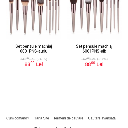
Set pensule machiaj
Set pensule machiaj
6001PNS-auriu
6001PNS-alb
38
38
142
Lei
(-37%)
142
Lei
(-37%)
99
99
88
Lei
88
Lei
Cum comand?
Harta Site
Termeni de cautare
Cautare avansata