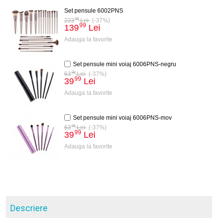
Set pensule 6002PNS
98
223
Lei
(-37%)
99
139
Lei
Adauga la favorite
Set pensule mini voiaj 6006PNS-negru
98
63
Lei
(-37%)
99
39
Lei
Adauga la favorite
Set pensule mini voiaj 6006PNS-mov
98
63
Lei
(-37%)
99
39
Lei
Adauga la favorite
Descriere