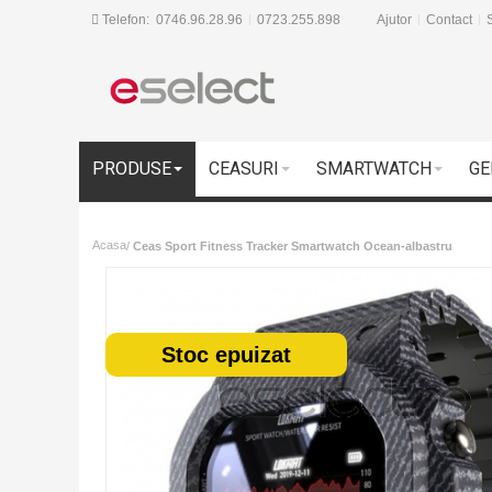
Telefon:
0746.96.28.96
0723.255.898
Ajutor
Contact
S
PRODUSE
CEASURI
SMARTWATCH
GE
Acasa
/
Ceas Sport Fitness Tracker Smartwatch Ocean-albastru
Stoc epuizat