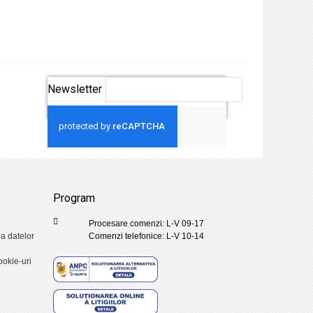
Newsletter
Aboneaza-te
Program
Procesare comenzi: L-V 09-17
ia datelor
Comenzi telefonice: L-V 10-14
ookie-uri