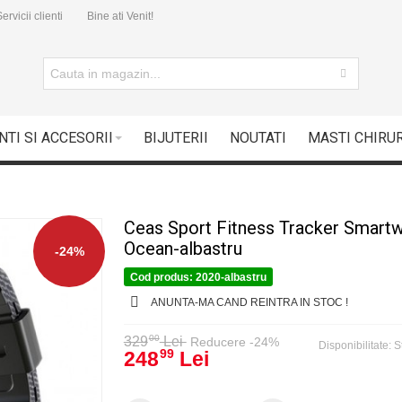
ervicii clienti
Bine ati Venit!
NTI SI ACCESORII
BIJUTERII
NOUTATI
MASTI CHIRU
Ceas Sport Fitness Tracker Smart
Ocean-albastru
-24%
Cod produs:
2020-albastru
ANUNTA-MA CAND REINTRA IN STOC !
00
329
Lei
Reducere -24%
Disponibilitate:
S
248
Lei
99