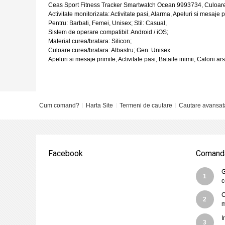
Ceas Sport Fitness Tracker Smartwatch Ocean 9993734, Culoare 
Activitate monitorizata: Activitate pasi, Alarma, Apeluri si mesaje 
Pentru: Barbati, Femei, Unisex; Stil: Casual,
Sistem de operare compatibil: Android / iOS;
Material curea/bratara: Silicon;
Culoare curea/bratara: Albastru; Gen: Unisex
Apeluri si mesaje primite, Activitate pasi, Bataile inimii, Calorii 
Cum comand?
Harta Site
Termeni de cautare
Cautare avansat
Facebook
Comanda
G
1
c
C
2
m
I
3