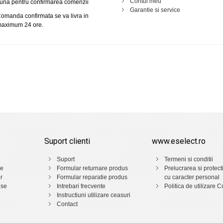
Contul meu
una pentru confirmarea comenzii
Garantie si service
omanda confirmata se va livra in
aximum 24 ore.
Suport clienti
www.eselect.ro
Suport
Termeni si conditii
ne
Formular returnare produs
Prelucrarea si protect
r
Formular reparatie produs
cu caracter personal
use
Intrebari frecvente
Politica de utilizare C
Instructiuni utilizare ceasuri
Contact