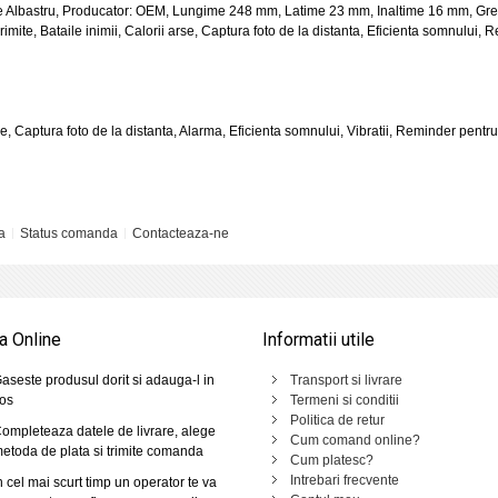
Albastru, Producator: OEM, Lungime 248 mm, Latime 23 mm, Inaltime 16 mm, Greuta
primite, Bataile inimii, Calorii arse, Captura foto de la distanta, Eficienta somnului,
arse, Captura foto de la distanta, Alarma, Eficienta somnului, Vibratii, Reminder pent
a
Status comanda
Contacteaza-ne
 Online
Informatii utile
aseste produsul dorit si adauga-l in
Transport si livrare
os
Termeni si conditii
Politica de retur
ompleteaza datele de livrare, alege
Cum comand online?
etoda de plata si trimite comanda
Cum platesc?
Intrebari frecvente
n cel mai scurt timp un operator te va